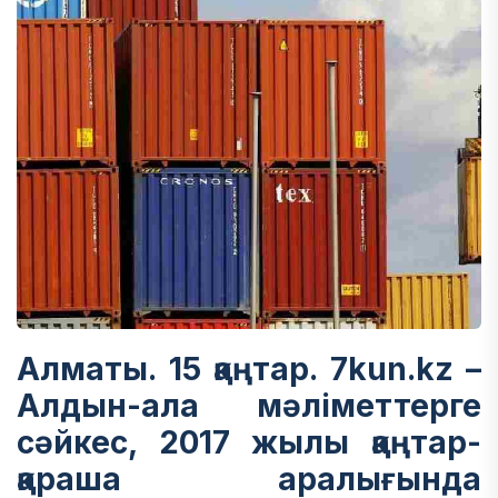
Алматы. 15 қаңтар. 7kun.kz –
Алдын-ала мәліметтерге
сәйкес, 2017 жылы қаңтар-
қараша аралығында