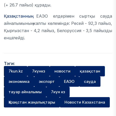
(+ 26.7 пайыз) құрады.
Қазақстанның
ЕАЭО елдерімен сыртқы сауда
айналымының жалпы көлемінде: Ресей - 92,3 пайыз,
Қырғызстан - 4,2 пайыз, Белоруссия - 3,5 пайызды
еншілейді.
Тэги:
7kun.kz
7күнкз
новости
қазақстан
экономика
экспорт
ЕАЭО
сауда
тауар айналымы
7күн кз
Қазақстан жаңалықтары
Новости Казахстана