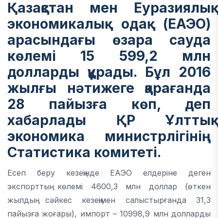
Қазақстан мен Еуразиялық
экономикалық одақ (ЕАЭО)
арасындағы өзара сауда
көлемі 15 599,2 млн
долларды құрады. Бұл 2016
жылғы нәтижеге қарағанда
28 пайызға көп, деп
хабарлады ҚР Ұлттық
экономика министрлігінің
Статистика комитеті.
Есеп беру кезеңінде ЕАЭО елдеріне деген
экспорттың көлемі 4600,3 млн доллар (өткен
жылдың сәйкес кезеңімен салыстырғанда 31,3
пайызға жоғары), импорт – 10998,9 млн долларды