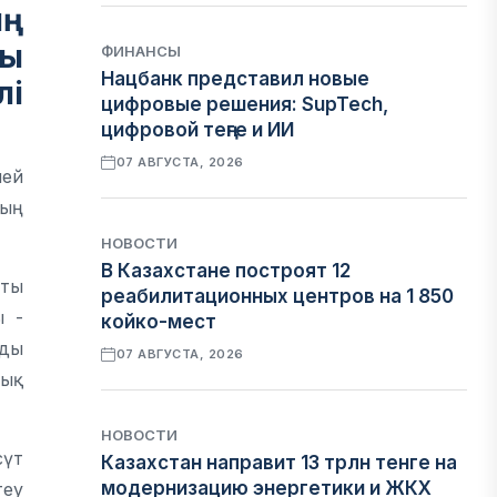
ың
ғы
ФИНАНСЫ
Нацбанк представил новые
лі
цифровые решения: SupTech,
цифровой теңге и ИИ
07 АВГУСТА, 2026
лей
ның
НОВОСТИ
В Казахстане построят 12
тты
реабилитационных центров на 1 850
ы -
койко-мест
рды
07 АВГУСТА, 2026
дық
НОВОСТИ
сүт
Казахстан направит 13 трлн тенге на
модернизацию энергетики и ЖКХ
теу