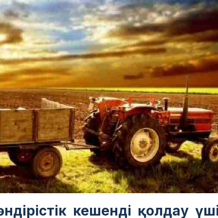
өндірістік кешенді қолдау үш