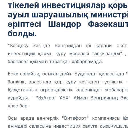
тікелей инвестициялар қоры
ауыл шаруашылық министрі
әріптесі Шандор Фазекашт
болды.
"Кездесу кезінде Венгриядан ірі қараны эксп
инвестиция қорын құру мәселесі талқыланды" 
баспасөз қызметі таратқан хабарламада.
Еске салайық, осыған дейін Будапешт қаласында 
банкінің арасында қор құру кезіндегі түсініст
Қазақстанның агроөндірістік кешеніндегі жобала
құрайды. " "ҚазАгро" ҰБХ" АҚ-мен Венгрияның Э
үлес бар.
Осы арада венгерлік "Витафорт" компаниясы Қаз
өнімдері саласына инвестиция салуға қызығушылы