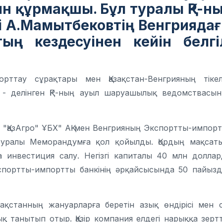
н құрмақшы. Бұл туралы ҚР-н
 А.Мамытбековтің Венгрияда
ың кездесуінен кейін белгі
орттау сұрақтары мен Қазақстан-Венгрияның тіке
, - делінген ҚР-ның ауыл шаруашылық ведомствасы
" "ҚазАгро" ҰБХ" АҚ-мен Венгрияның Экспортты-импор
ік туралы Меморандумға қол қойылды. Қордың мақсат
рға инвестиция салу. Негізгі капиталы 40 млн долла
кспортты-импортты банкінің әрқайсысында 50 пайыз
ақстанның жануарларға беретін азық өндірісі мен 
қ танытып отыр. Қазір компания елдегі нарыққа зерт