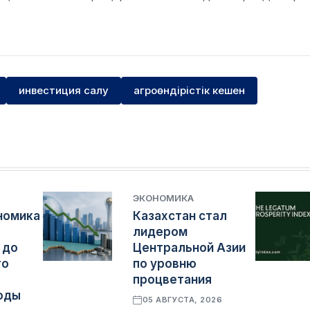
инвестиция салу
агроөндірістік кешен
ЭКОНОМИКА
номика
Казахстан стал
лидером
 до
Центральной Азии
го
по уровню
процветания
оды
05 АВГУСТА, 2026