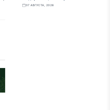
07 АВГУСТА, 2026
ФИНАНСЫ
Рост стоимости фондирования
снижает прибыль банков Казахстана
07 АВГУСТА, 2026
ЭКОНОМИКА
Денежно-кредитная политика
влияет не только на спрос, но и на
предложение труда
07 АВГУСТА, 2026
НОВОСТИ
Проект «Сарыбулак»: китайские