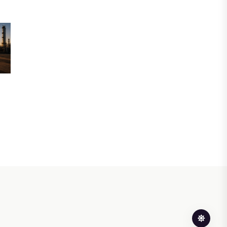
инвесторы обратились в
Генеральную прокуратуру
07 АВГУСТА, 2026
ФИНАНСЫ
Вводят ли банки в заблуждение,
предлагая ипотеки под низкие
проценты?
06 АВГУСТА, 2026
IT, ТЕХНОЛОГИЯ
Конфликт вокруг Relog дошел до
суда: стороны обменялись
взаимными обвинениями
06 АВГУСТА, 2026