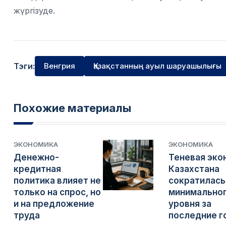
жүргізуде.
Тэги:
Венгрия
Қазақстанның ауыл шаруашылығы
Похожие материалы
ЭКОНОМИКА
ЭКОНОМИКА
Денежно-
Теневая эко
кредитная
Казахстана
политика влияет не
сократилась
только на спрос, но
минимально
и на предложение
уровня за
труда
последние г