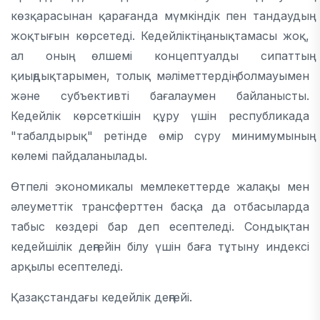
көзқарасынан қарағанда мүмкіндік пен тандаудың
жоқтығын көрсетеді. Кедейліктің анықтамасы жоқ,
ал оның өлшемі концептуалды сипаттың
қиыңдықтарымен, толық мәліметтердің болмауымен
және субъективті бағалаумен байланысты.
Кедейлік көрсеткішін құру үшін республикада
"табалдырық" ретінде өмір сүру минимумының
көлемі пайдаланылады.
Өтпелі экономикалы мемлекеттерде жалақы мен
әлеуметтік трансферттен басқа да отбасыларда
табыс көздері бар деп есептеледі. Сондықтан
кедейшілік деңгейін білу үшін баға тұтыну индексі
арқылы есептеледі.
Қазақстандағы кедейлік деңгейі.