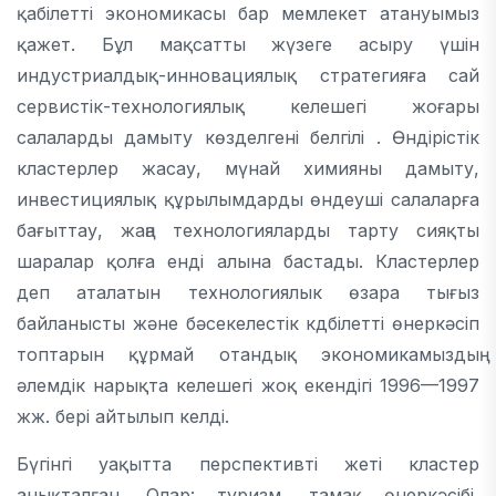
қабілетті экономикасы бар мемлекет атануымыз
қажет. Бұл мақсатты жүзеге асыру үшін
индустриалдық-инновациялық стратегияға сай
сервистік-технологиялық келешегі жоғары
салаларды дамыту көзделгені белгілі . Өндірістік
кластерлер жасау, мүнай химияны дамыту,
инвестициялық құрылымдарды өндеуші салаларға
бағыттау, жаңа технологияларды тарту сияқты
шаралар қолға енді алына бастады. Кластерлер
деп аталатын технологиялык өзара тығыз
байланысты және бәсекелестік кдбілетті өнеркәсіп
топтарын құрмай отандық экономикамыздың
әлемдік нарықта келешегі жоқ екендігі 1996—1997
жж. бері айтылып келді.
Бүгінгі уақытта перспективті жеті кластер
анықталған. Олар: туризм, тамақ өнеркәсібі,