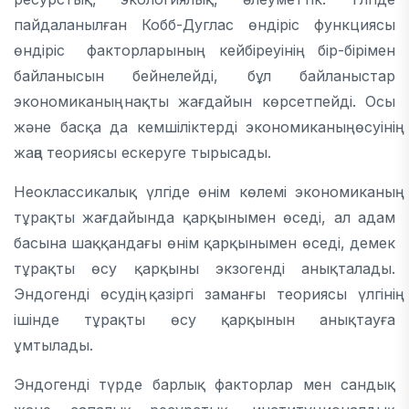
пайдаланылған Кобб-Дуглас өндіріс функциясы
өндіріс факторларының кейбіреуінің бір-бірімен
байланысын бейнелейді, бұл байланыстар
экономиканың нақты жағдайын көрсетпейді. Осы
және басқа да кемшіліктерді экономиканың өсуінің
жаңа теориясы ескеруге тырысады.
Неоклассикалық үлгіде өнім көлемі экономиканың
тұрақты жағдайында қарқынымен өседі, ал адам
басына шаққандағы өнім қарқынымен өседі, демек
тұрақты өсу қарқыны экзогенді анықталады.
Эндогенді өсудің қазіргі заманғы теориясы үлгінің
ішінде тұрақты өсу қарқынын анықтауға
ұмтылады.
Эндогенді түрде барлық факторлар мен сандық