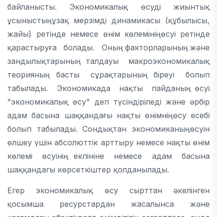
байланысты. Экономикалық өсуді жиынтық
ұсыныстың ұзақ мерзімді динамикасы (құбылысы,
жайы) ретінде немесе өнім көлемінің өсуі ретінде
қарастыруға болады. Оның факторларының және
зандылықтарының талдауы макроэкономикалық
теорияның басты сұрақтарының біреуі болып
табылады. Экономикада нақты пайданың өсуі
"экономикалық өсу" деп түсіндіріледі және әрбір
адам басына шаққандағы нақты өнімнің өсу есебі
болып табылады. Сондықтан экономиканың өсуін
өлшеу үшін абсолюттік арттыру немесе нақты өнім
көлемі өсуінің екпініне немесе адам басына
шаққандагы көрсеткіштер қолданылады.
Егер экономикалық өсу сырттан әкелінген
қосымша ресурстардан жасалынса және