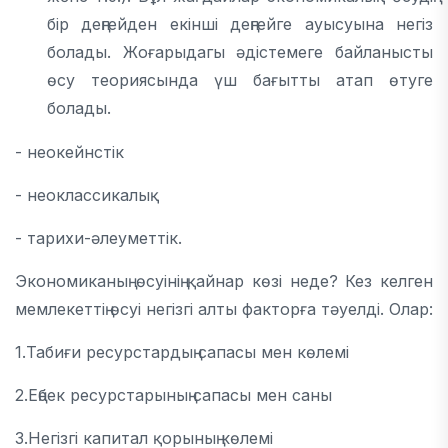
бір деңгейден екінші деңгейге ауысуына негіз
болады. Жоғарыдагы әдістемеге байланысты
өсу теориясында үш бағытты атап өтуге
болады.
- неокейнстік
- неоклассикалық
- тарихи-әлеуметтік.
Экономиканың өсуінің қайнар көзі неде? Кез келген
мемлекеттің өсуі негізгі алты факторға тәуелді. Олар:
1.Табиғи ресурстардың сапасы мен көлемі
2.Еңбек ресурстарының сапасы мен саны
3.Негізгі капитал қорының көлемі