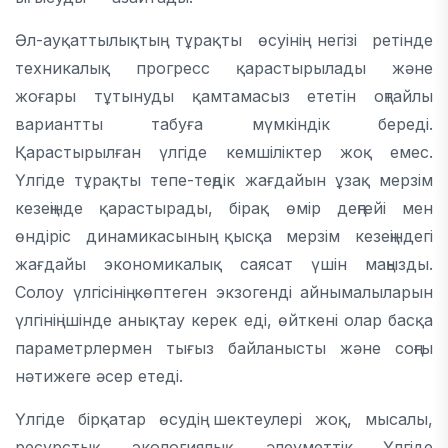
Әл-ауқаттылықтың тұрақты өсуінің негізі ретінде
техникалық прогресс қарастырылады және
жоғары тұтынуды қамтамасыз ететін оңтайлы
вариантты табуға мүмкіндік береді.
Қарастырылған үлгіде кемшіліктер жоқ емес.
Үлгіде тұрақты тепе-теңдік жағдайын ұзақ мерзім
кезеңінде қарастырады, бірақ өмір деңгейі мен
өндіріс динамикасының қысқа мерзім кезеңіндегі
жағдайы экономикалық саясат үшін маңызды.
Солоу үлгісінің көптеген экзогенді айнымалыларын
үлгінің ішінде анықтау керек еді, өйткені олар басқа
параметрлермен тығыз байланысты және соңғы
нәтижеге әсер етеді.
Үлгіде бірқатар өсудің шектеулері жоқ, мысалы,
ресурстық, экологиялық, әлеуметтік. Үлгіде