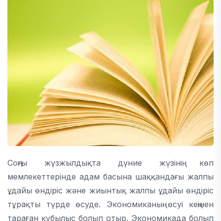
Соңғы жүзжылдықта дүние жүзінің көп
мемлекеттерінде адам басына шаққандағы жалпы
ұдайы өндіріс және жиынтық жалпы ұдайы өндіріс
тұрақты түрде өсуде. Экономиканың өсуі кеңінен
тараған құбылыс болып отыр. Экономикада болып