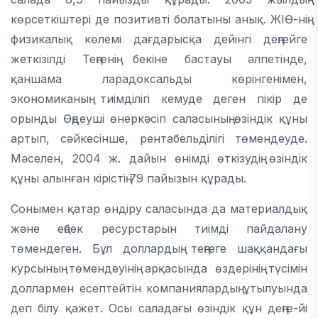
көрсеткіштері де позитивті болатыны анық. ЖІӨ-нің
физикалық көлемі дағдарысқа дейінгі деңгейге
жеткізілді Теңгенің бекіне бастауы әлпетінде,
қаншама ларадоксальды көрінгенімен,
экономиканың тиімділігі кемуде деген пікір де
орынды Өңдеуші өнеркәсіп саласының өзіндік құны
артып, сәйкесінше, рентабельділігі төмендеуде.
Мәселен, 2004 ж. дайын өнімді өткізудің өзіндік
құны алынған кірістің 79 пайызын құрады.
Сонымен қатар өндіру саласында да материалдық
және еңбек ресурстарын тиімді пайдалану
төмендеген. Бұл доллардың теңгеге шаққандағы
курсының төмендеуінің арқасында өздерінің түсімін
доллармен есептейтін компаниялардың ұтылуында
деп білу қажет. Осы саладағы өзіндік құн деңге-йі