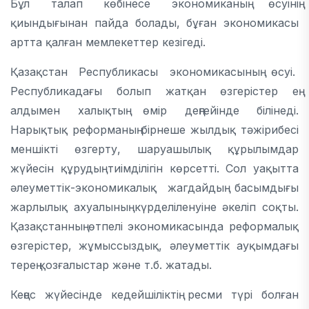
Бұл талап көбінесе экономиканың өсуінің
қиындығынан пайда болады, бұған экономикасы
артта қалған мемлекеттер кезігеді.
Қазақстан Республикасы экономикасының өсуі.
Республикадағы болып жатқан өзгерістер ең
алдымен халықтың өмір деңгейінде білінеді.
Нарықтық реформаның бірнеше жылдық тәжірибесі
меншікті өзгерту, шаруашылық құрылымдар
жүйесін құрудың тиімділігін көрсетті. Сол уақытта
әлеуметтік-экономикалық жагдайдың басымдығы
жарлылық ахуалының күрделіленуіне әкеліп соқты.
Қазақстанның өтпелі экономикасында реформалық
өзгерістер, жұмыссыздық, әлеуметтік ауқымдағы
терең қозғалыстар және т.б. жатады.
Кеңес жүйесінде кедейшіліктің ресми түрі болған