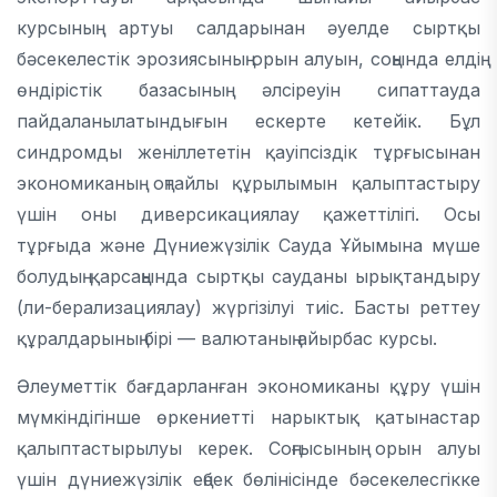
курсының артуы салдарынан әуелде сыртқы
бәсекелестік эрозиясының орын алуын, соңында елдің
өндірістік базасының әлсіреуін сипаттауда
пайдаланылатындығын ескерте кетейік. Бұл
синдромды женіллететін қауіпсіздік тұрғысынан
экономиканың оңтайлы құрылымын қалыптастыру
үшін оны диверсикациялау қажеттілігі. Осы
тұрғыда және Дүниежүзілік Сауда Ұйымына мүше
болудың қарсаңында сыртқы сауданы ырықтандыру
(ли-берализациялау) жүргізілуі тиіс. Басты реттеу
құралдарының бірі — валютаның айырбас курсы.
Әлеуметтік бағдарланған экономиканы құру үшін
мүмкіндігінше өркениетті нарыктық қатынастар
қалыптастырылуы керек. Соңғысының орын алуы
үшін дүниежүзілік еңбек бөлінісінде бәсекелесгікке