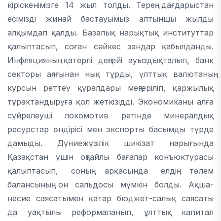
кіріскенімізге 14 жыл толды. Терең дағдарыстан
есімізді жинай бастауымыз алтыншы жылды
алқымдап қалды. Базалық нарықтық институттар
қалыптасып, соған сәйкес зандар қабылданды.
Инфляцияның қатерлі деңгейі ауыздықталып, банк
секторы аяғынан нық тұрды, үлттық валютаның
курсын реттеу құралдары меңгеріліп, қаржылық
тұрактандыруға қол жеткізідді. Экономиканы алға
сүйрелеуші локомотив ретінде минералдық
ресурстар өндірісі мен экспорты басымды түрде
дамыды. Дүниежүзілік шикізат нарығында
Қазақстан үшін оңтайлы бағалар конъюктурасы
қалыптасып, соның арқасында елдің төлем
балансының он сальдосы мүмкін болды. Ақша-
несие саясатымен қатар бюджет-салық саясаты
да уақтылы реформаланып, ұлттық капитал