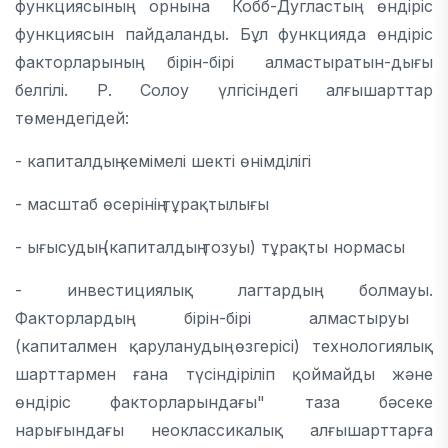
функциясының орнына Кобб-Дугластың өндіріс
функциясын пайдаланды. Бұл функцияда өндіріс
факторларының бірін-бірі алмастыратын-дығы
белгілі. Р. Солоу үлгісіндегі алғышарттар
төмендегідей:
- капиталдың кемімелі шекті өнімділігі
- масштаб өсерінің тұрақтылығы
- ығысудың (капиталдың тозуы) тұрақты нормасы
- инвестициялық лагтардың болмауы.
Факторлардың бірін-бірі алмастыруы
(капиталмен қаруланудың өзгерісі) технологиялық
шарттармен ғана түсіндіріліп қоймайды және
өндіріс факторларындағы" таза бәсеке
нарығындағы неоклассикалық алғышарттарға