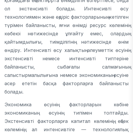
қоғамдағы еңбектің орта өнімділігін өзгертпесе, онда
ол экстенсивті болады. Интенсивті өсу
технологиямен және өңдіріс факторларының жетілген
түрімен байланысты, яғни өнімді ресурс көлемінің
көбеюі нөтижесінде ұлғайту емес, олардың
қайтымдылығы, тиімділігінің нәтижесінде өнім
өндіру. Интенсивті өсу халықтың әлеуметтік өсуінің
экстенсивті немесе интенсивті типтеріне
байланысты, сыбағалы салмағының
салыстырмалылығына немесе экономиканың есуіне
әсер ететін басқа факторларға байланысты
болады.
Экономика өсуінің факторларын көбіне
экономиканың өсуінің типімен топтайды.
Экстенсивті факторларға капитал көлемінің, еңбек
көлемінің, ал интенсивтіге — технологиялық