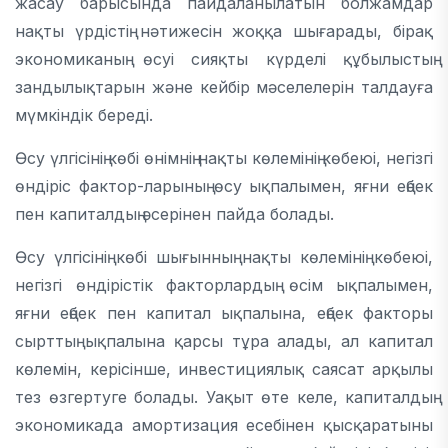
жасау барысында пайдаланылатын болжамдар
нақты үрдістің нәтижесін жоққа шығарады, бірақ
экономиканың өсуі сияқты күрделі құбылыстың
зандылықтарын және кейбір мәселелерін талдауға
мүмкіндік береді.
Өсу үлгісінің көбі өнімнің нақты көлемінің көбеюі, негізгі
өндіріс фактор-ларының өсу ықпалымен, яғни еңбек
пен капиталдың әсерінен пайда болады.
Өсу үлгісінің көбі шығынның нақты көлемінің көбеюі,
негізгі өндірістік факторлардың өсім ықпалымен,
яғни еңбек пен капитал ықпалына, еңбек факторы
сырттың ықпалына қарсы тұра алады, ал капитал
көлемін, керісінше, инвестициялық саясат арқылы
тез өзгертуге болады. Уақыт өте келе, капиталдың
экономикада амортизация есебінен қысқаратыны