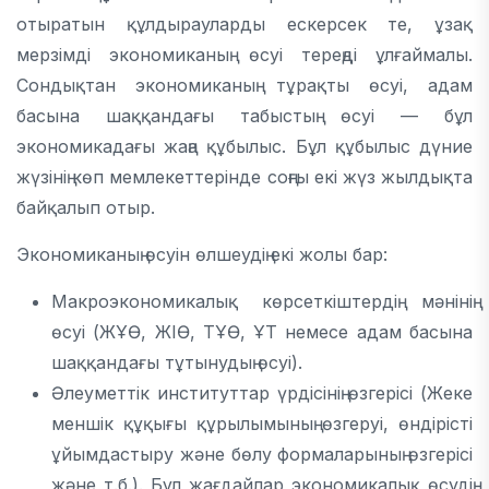
отыратын құлдырауларды ескерсек те, ұзақ
мерзімді экономиканың өсуі тереңді ұлғаймалы.
Сондықтан экономиканың тұрақты өсуі, адам
басына шаққандағы табыстың өсуі — бұл
экономикадағы жаңа құбылыс. Бұл құбылыс дүние
жүзінің көп мемлекеттерінде соңғы екі жүз жылдықта
байқалып отыр.
Экономиканың өсуін өлшеудің екі жолы бар:
Макроэкономикалық көрсеткіштердің мәнінің
өсуі (ЖҰӨ, ЖІӨ, ТҰӨ, ҰТ немесе адам басына
шаққандағы тұтынудың өсуі).
Әлеуметтік институттар үрдісінің өзгерісі (Жеке
меншік құқығы құрылымының өзгеруі, өндірісті
ұйымдастыру және бөлу формаларының өзгерісі
және т.б.). Бұл жағдайлар экономикалық өсудің