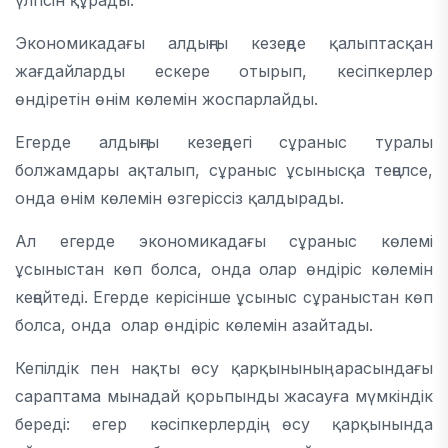
үлгісін құрады.
Экономикадағы алдыңғы кезеңде қалыптасқан
жағдайларды ескере отырып, кесіпкерлер
өндіретін өнім көлемін жоспарлайды.
Егерде алдыңғы кезеңдегі сұраныс туралы
болжамдары ақталып, сұраныс ұсынысқа теңелсе,
онда өнім көлемін өзгеріссіз қалдырады.
Ал егерде экономикадағы сұраныс көлемі
ұсыныстан көп болса, онда олар өндіріс көлемін
кеңейтеді. Егерде керісінше ұсыныс сұраныстан көп
болса, онда олар өндіріс көлемін азайтады.
Кепілдік пен нақты өсу қарқынының арасындағы
сараптама мынадай қорьпынды жасауға мүмкіндік
береді: егер кәсіпкерлердің өсу қарқынында