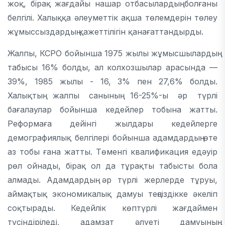
жоқ, бірақ жағдайы нашар отбасылардың болғаны
белгілі. Халыққа әлеуметтік ақша төлемдерін төлеу
жұмыссыздардың қажеттілігін қанағаттандырды.
Жалпы, КСРО бойынша 1975 жылы жұмысшылардың
табысы 16% болды, ал колхозшылар арасында —
39%, 1985 жылы - 16, 3% пен 27,6% болды.
Халықтың жалпы санының 16-25%-ы әр түрлі
бағалаулар бойынша кедейлер тобына жатты.
Реформаға дейінгі жылдары кедейлерге
демографиялық белгілері бойынша адамдардың өте
аз тобы ғана жатты. Төменгі квалификация едәуір
рөл ойнады, бірақ ол да тұрақты табысты бола
алмады. Адамдардың әр түрлі жерлерде тұруы,
аймақтық экономикалық дамуы теңсіздікке әкеліп
соқтырады. Кедейлік көптүрлі жағдаймен
түсіндіріледі, адамзат әлуеті дамуының