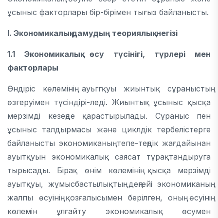
ұсыныс факторлары бір-бірімен тығыз байланысты.
І. Экономикалық дамудың теориялық негізі
1.1 Экономикалық өсу түсінігі, түрлері мен
факторлары
Өндіріс көлемінің ауьггқуы жиынтық сұраныстың
өзгеруімен түсіндірі-леді. Жиынтық ұсыныс қысқа
мерзімді кезеңде қарастырылады. Сұраныс пен
ұсыныс талдырмасы және циклдік тербелістерге
байланысты экономиканың тепе-теңдік жағдайынан
ауытқуын экономикалық саясат тұрақтандыруга
тырысады. Бірақ өнім көлемінің қысқа мерзімді
ауытқуы, жұмысбастылықтың деңгейі экономиканың
жалпы өсуінің қозғалысымен берілген, оның өсуінің
көлемін ұлғайту экономикалық өсумен