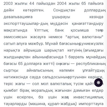
2003 жылғы 44 пайыздан 2004 жылы 65 пайызға
дейін көтерілген. Сондықтан доллардың
девальвацияға ұшырауы кезінде
экспорттаушылар-дың мүддесін қанағаттандыру
мақсатында Ұлттық банк қосымша теңге
эмиссиясын жасауға немесе "артық валютаны"
сатып алуға мәжбүр. Мұнай бағасының дүниежүзілік
нарықта айрықша шарықтап кетуінің (ағымдағы
жылдың ақпан айының басында 1 баррель мұнайдың
бағасы 65 долларға жетті) оң жағы — республиканың
сыртқы айналысының көлемін ұлғайтудың,
нәтижесінде сауда сальдосының артуынан көрінсе,
теріс жағы — сол мол валюталық түсім қайтадан
қымбат бірақ моральдық жағынан дамыған елдер
үшін ескірген, біз үшін жаңа инвестициялық
тауарларды (машина, құрал-жабдық) импорттауға