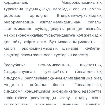
қордаланды. Макроэкономикалық
тұрақтандырудың қысқа мерзімдік салыстырмалы
формасы орнықты. Өндірістік-құрылымдық
реформалардың аяқталмағандығынан сапалы
экономикалық өсуіміздің шарты ретіндегі шынайы
макроэкономикалық тұрақтандыруға қол жеткіздік
деп айту әзірге ерте. Бұл мақаланың мақсаты —
қазіргі экономикамыздың шынайы келбетін,
бірқатар бекем және осал тұстарын көрсету.
Республика экономикасының шикізаттық
бағдарлануынан туындайтын голландиялық
синдромы белгілерінің асқынуы еліміздің алдына жаңа
міндеттер қойғаны белгілі. "Голландиялық
синдром" концепциясы экономикалық әдебиетте
елдің табиғи ресурстарды игеруі, өндіруі және
экспорттауы арқасында шынайы айырбас