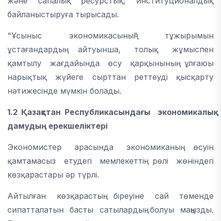
және сапалық ресурстық, институционалдық
байланыстыруға тырысады.
"Ұсыныс экономикасының" тұжырымын
ұстағандардың айтуынша, толық жұмыспен
қамтылу жағдайында өсу қарқынының ұлғаюы
нарықтық жүйеге сырттан реттеуді қысқарту
нәтижесінде мүмкін болады.
1.2 Қазақстан Республикасындағы экономикалық
дамудың ерекшеліктері
Экономистер арасында экономиканың өсуін
қамтамасыз етудегі мемлекеттің рөлі жөніндегі
көзқарастары әр түрлі.
Айтылған көзқарастың біреуіне сай төменде
сипатталатын басты сатылардың болуы маңызды.