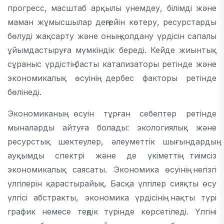
прогресс, масштаб арқылы үнемдеу, білімді және
маман жұмысшылар деңгейін көтеру, ресурстарды
бөлуді жақсарту және оның қолдану үрдісін сапалы
ұйымдастыруға мүмкіндік береді. Кейде жиынтық
сұраныс үрдістің басты катализаторы ретінде және
экономикалық өсуінің дербес факторы ретінде
бөлінеді.
Экономиканың өсуін тұрған себептер ретінде
мыналарды айтуға болады: экологиялық және
ресурстық шектеулер, әлеуметтік шығындардың
ауқымды спектрі және де үкіметтің тиімсіз
экономикалық саясаты. Экономика өсуінің негізгі
үлгілерін қарастырайық. Басқа үлгілер сияқты өсу
үлгісі абстракты, экономика үрдісінің нақты түрі
график немесе теңдік түрінде көрсетіледі. Үлгіні