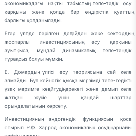
экономикадағы нақты табыстың тепе-теңдік өсу
қарқыны және қолда бар өндірістік қуаттың
барлығы қолданылады.
Егер үлгіде берілген деңгейден жеке сектордың
жоспарлы инвестициясының өсу қарқыны
ауытқыса, мұндай динамикалық тепе-тендік
тұрақсыз болуы мүмкін.
Е. Домардың үлгісі өсу теориясына сай келе
алмайды. Бұл кейнстік қысқа мерзімді тепе-теңдікті
ұзақ мерзімге кеңейтудің әрекеті және дамып келе
жатқан жүйе үшін қандай шарттар
орындалатынын көрсету.
Инвестицияның эндогендік функциясын қоса
отырып Р.Ф. Харрод экономикалық өсудің арнайы