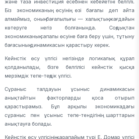
және таза инвестиция есебінен кебейетіні белгілі.
Біз экономиканың өсуінің өзі бағалы деп айта
алмаймыз, оның бағалылығы — халықтың жағдайын
көтеруге негіз болғанында. Соңдықтан
экономиканың сапалы өсуіне баға беру үшін, тұтыну
бағасының динамикасын қарастыру керек.
Кейнстік өсу үлгісі негізінде логикалық құрал
қолданылады, бізге белгілісі кейнстік қысқа
мерзімдік тепе-теңдік үлгісі.
Сұраныс талдауын ұсыныс динамикасын
анықтайтын факторларды қоса отырып
қарастырамыз. Бұл арқылы экономикадағы
сұраныс пен ұсыныс тепе-тендігінің шарттарын
анықтауға болады.
Кейнстік өсу үлгісінің қарапайым түрі Е. Домар үлгісі