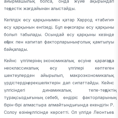
айырмашылық болса, онда жүйе ақырындап
теңдестік жағдайынан алыстайды.
Кепілдік өсу қарқынымен қатар Харрод «табиги»
өсу қарқынын енгізеді. Бұл ең жоғары өсу қарқыны
болып табылады. Осындай өсу қарқыны кезінде
еңбек пен капитал факторларының толық қамтылуы
байқалады.
Кейнс үлгілерінің экономикалық өсуіне қарағаңда
неоклассикалық өсу үлгілері көптеген
шектеулерден айырылып, макроэкономикалық
үрдістердің ерекшеліктерін дәл сипаттайды. Кейнс
үлгісіндегі динамикалық тепе-теңдіктің
тұрақсыздығының себебі, өндіріс факторларының
бірін-бірі алмастыра алмайтындығында екендігін Р.
Солоу өзінің үлгісінде көрсетті. Ол үлгіде Леонтьев