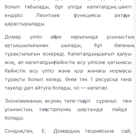
болып табылады, бұл үлгіде капиталдың шекті
өндірісі Леонтьев функциясы ретіңде
қарастырылады.
Домар үлгісі еңбек нарығында ұсыныстың
артықшылығынан шығады, бұл бағаның
тұрақтылығын ескереді. Капиталдың шығып қалуы
жоқ, ал капиталдың Кейнстік өсу үлгісіне қатынасы
Кейнстік өсу үлгісі және қор жинағы нормасы
тұрақты болып келеді. Өнім тек 1 ресурсқа ғана
тәуелді деп айтуға болады, ол — капитал.
Экономиканың өсуінің тепе-теңдігі сұраныс пен
ұсыныстың теңестірілуінің шартында пайда
болады.
Сондықтан, Е. Домардың теориясына сай,