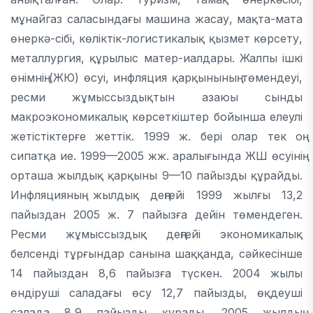
мұнайгаз саласындағы машина жасау, мақта-мата
өнеркә-сібі, көліктік-логистикалық қызмет көрсету,
металлургия, құрылыс матер-иалдары. Жалпы ішкі
өнімнің (ЖЮ) өсуі, инфляция қарқынының төмендеуі,
ресми жұмыссыздықтын азаюы сынды
макроэкономикалық көрсеткіштер бойынша елеулі
жетістіктерғе жеттік. 1999 ж. бері олар тек оң
сипатқа ие. 1999—2005 жж. аралығында ЖШ өсуінің
орташа жылдық қарқыны 9—10 пайызды құрайды.
Инфляцияның жылдық деңгейі 1999 жылғы 13,2
пайыздан 2005 ж. 7 пайызға дейін төмендеген.
Ресми жұмыссыздық деңгейі экономикалық
белсенді тұрғындар санына шаққанда, сәйкесінше
14 пайыздан 8,6 пайызға түскен. 2004 жылы
өндіруші саладағы өсу 12,7 пайызды, өқдеуші
салада 8,9 пайызды құрады. 2005 жылдың