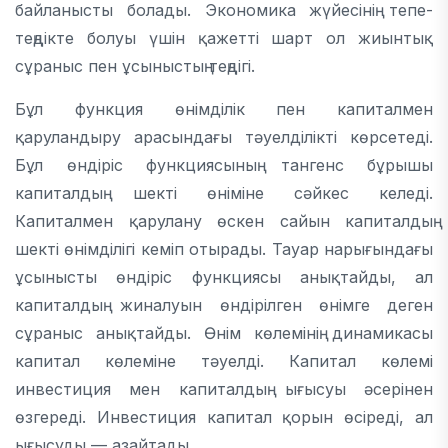
байланысты болады. Экономика жүйесінің тепе-
теңдікте болуы үшін қажетті шарт ол жиынтық
сұраныс пен ұсыныстың теңдігі.
Бұл функция өнімділік пен капиталмен
қаруландыру арасындағы тәуелділікті көрсетеді.
Бұл өндіріс функциясының тангенс бұрышы
капиталдың шекті өніміне сәйкес келеді.
Капиталмен қарулану өскен сайын капиталдың
шекті өнімділігі кеміп отырады. Тауар нарығындағы
ұсынысты өндіріс функциясы анықтайды, ал
капиталдың жиналуын өндірілген өнімге деген
сұраныс анықтайды. Өнім көлемінің динамикасы
капитал көлеміне тәуелді. Капитал көлемі
инвестиция мен капиталдың ығысуы әсерінен
өзгереді. Инвестиция капитал қорын өсіреді, ал
ығысуды — азайтады.