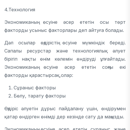
4.Технология
Экономиканың өсуіне әсер ететін осы төрт
факторды усыныс факторлары деп айтуға болады.
Дәл осылар өңдірістің өсуіне мүмкіндік береді.
Сапалы ресурстар және технологиялық әлует
бірігіп нақты өнім көлемін өндіруді ұлғайтады.
Экономиканың өсуіне әсер ететін соңғы екі
факторды қарастырсақ,олар:
Сұраныс факторы
Бөлу, тарату факторы
Өңдіріс әлуетін дұрыс пайдалану үшін, өндірумен
қатар өндірген өнімді дер кезінде сату да маңызды.
Экономиканың өсуіне әсер ететін сұраныс және