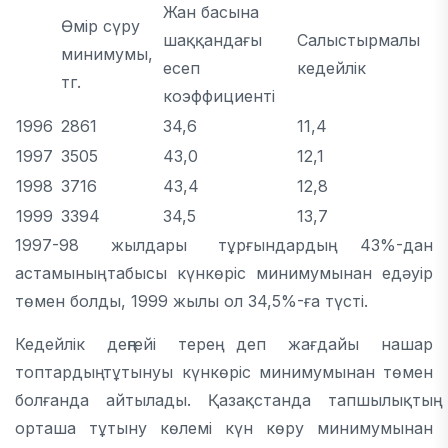
Жан басына
Өмір сүру
шаққандағы
Салыстырмалы
минимумы,
есеп
кедейлік
тг.
коэффициенті
1996
2861
34,6
11,4
1997
3505
43,0
12,1
1998
3716
43,4
12,8
1999
3394
34,5
13,7
1997-98 жылдары тұрғындардың 43%-дан
астамының табысы күнкөріс минимумынан едәуір
төмен болды, 1999 жылы ол 34,5%-ға түсті.
Кедейлік деңгейі терең деп жағдайы нашар
топтардың тұтынуы күнкөріс минимумынан төмен
болғанда айтылады. Қазақстанда тапшылықтың
орташа тұтыну көлемі күн көру минимумынан