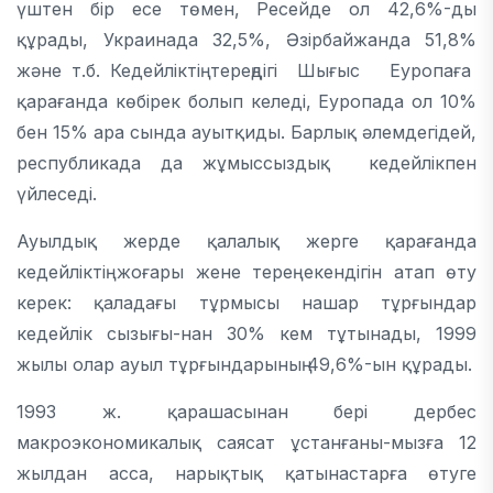
үштен бір есе төмен, Ресейде ол 42,6%-ды
құрады, Украинада 32,5%, Әзірбайжанда 51,8%
және т.б. Кедейліктің тереңдігі Шығыс Еуропаға
қарағанда көбірек болып келеді, Еуропада ол 10%
бен 15% ара сында ауытқиды. Барлық әлемдегідей,
республикада да жұмыссыздық кедейлікпен
үйлеседі.
Ауылдық жерде қалалық жерге қарағанда
кедейліктің жоғары жене терең екендігін атап өту
керек: қаладағы тұрмысы нашар тұрғындар
кедейлік сызығы-нан 30% кем тұтынады, 1999
жылы олар ауыл тұрғындарының 49,6%-ын құрады.
1993 ж. қарашасынан бері дербес
макроэкономикалық саясат ұстанғаны-мызға 12
жылдан асса, нарықтық қатынастарға өтуге