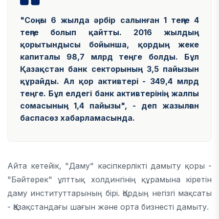
"Соңғы 6 жылда
әрбір салынған 1 теңге 4
теңге болып қайтты
. 2016 жылдың
қорытындысы бойынша, қордың жеке
капиталы 98,7 млрд теңге болды. Бұл
Қазақстан банк секторының 3,5 пайызын
құрайды. Ал қор активтері - 349,4 млрд
теңге. Бұл елдегі банк активтерінің жалпы
сомасының 1,4 пайызы", - деп жазылған
баспасөз хабарламасында.
Айта кетейік, "Даму" кәсіпкерлікті дамыту қоры -
"Бәйтерек" ұлттық холдингінің құрамына кіретін
даму институттарының бірі. Қордың негізгі мақсаты
- Қазақстандағы шағын және орта бизнесті дамыту.