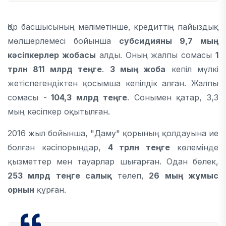
Қор басшысының мәліметінше, кредиттің пайыздық
мөлшерлемесі бойынша
субсидияны 9,7 мың
кәсіпкерлер жобасы
алды. Оның жалпы сомасы
1
трлн 811 млрд теңге
.
3 мың жоба
кепіл мүлкі
жетіспегендіктен қосымша кепілдік алған. Жалпы
сомасы -
104,3 млрд теңге
. Сонымен қатар, 3,3
мың кәсіпкер оқытылған.
2016 жыл бойынша, "Даму" қорының қолдауына ие
болған кәсіпорындар,
4 трлн теңге
көлемінде
қызметтер мен тауарлар шығарған. Одан бөлек,
253 млрд теңге салық
төлеп,
26 мың жұмыс
орнын
құрған.