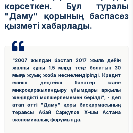
көрсеткен. Бұл туралы
"Даму" қорының баспасөз
қызметі хабарлады.
"2007 жылдан бастап 2017 жылға дейін
жалпы құны
1,5 млрд теңге
болатын
30
мыңға
жуық жоба несиелендірілді. Кредит
екінші деңгейлі банктер және
микроқаржыландыру ұйымдары арқылы
жеңілдікті мөлшерлемемен берілді", - деп
атап өтті "Даму" қоры басқармасының
төрағасы Абай Сарқұлов Х-шы Астана
экономикалық форумында.