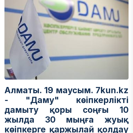
Алматы. 19 маусым. 7kun.kz
- "Даму" кәсіпкерлікті
дамыту қоры соңғы 10
жылда 30 мыңға жуық
кәсіпкерге қаржылай қолдау