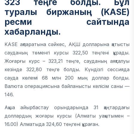
323 теңге болды. Бұл
туралы биржаның (KASE)
ресми сайтында
хабарланды.
KASE ақпаратына сәйкес, АҚШ долларына қатысты
сауданың төменгі курсы 322,50 теңгені құрады.
Жоғарғы курс – 323,21 теңге, сауданың аяқталуы
кезінде 322,80 теңге болды. Күндізгі сессияда
сауда көлемі 68 млн 200 мың доллар болды.
Валюта операциясына байланысты келісім саны —
146.
Ақша айырбастау орындарында 31 қаңтардағы
доллардың жоғары курсы (Алматы уақытымен –
16.00) Алматыда 324,60 теңгені құраған.