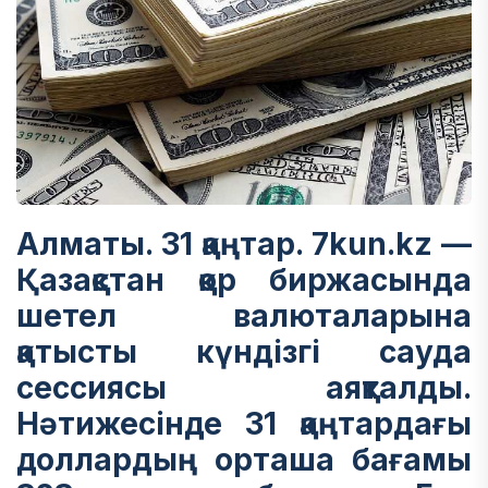
Алматы. 31 қаңтар. 7kun.kz —
Қазақстан қор биржасында
шетел валюталарына
қатысты күндізгі сауда
сессиясы аяқталды.
Нәтижесінде 31 қаңтардағы
доллардың орташа бағамы