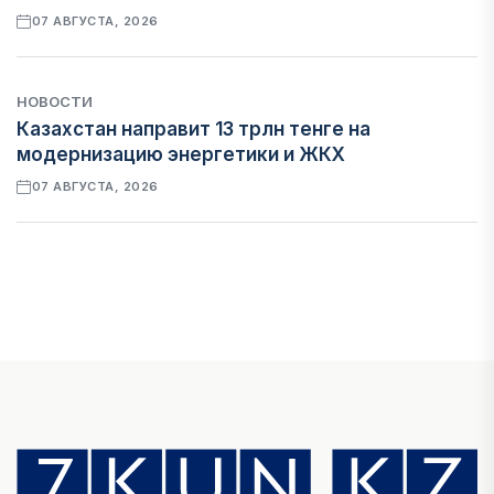
07 АВГУСТА, 2026
НОВОСТИ
Казахстан направит 13 трлн тенге на
модернизацию энергетики и ЖКХ
07 АВГУСТА, 2026
ФИНАНСЫ
Рост стоимости фондирования снижает
прибыль банков Казахстана
07 АВГУСТА, 2026
ЭКОНОМИКА
Денежно-кредитная политика влияет не
только на спрос, но и на предложение труда