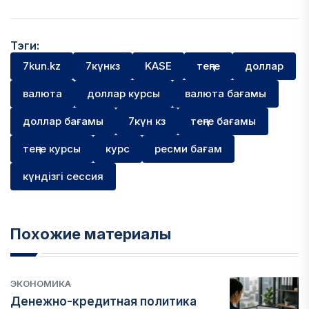
Тэги:
7kun.kz
7күнкз
KASE
теңге
доллар
валюта
доллар курсы
валюта бағамы
доллар бағамы
7күн кз
теңге бағамы
теңге курсы
курс
ресми бағам
күндізгі сессия
Похожие материалы
ЭКОНОМИКА
Денежно-кредитная политика