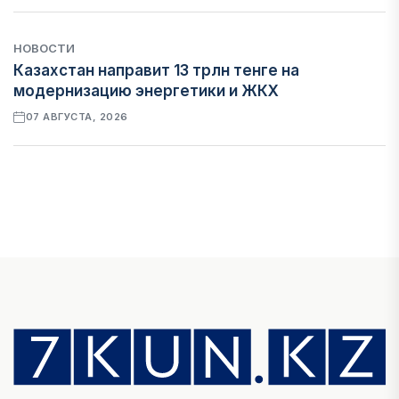
НОВОСТИ
Казахстан направит 13 трлн тенге на
модернизацию энергетики и ЖКХ
07 АВГУСТА, 2026
ФИНАНСЫ
Рост стоимости фондирования снижает
прибыль банков Казахстана
07 АВГУСТА, 2026
ЭКОНОМИКА
Денежно-кредитная политика влияет не
только на спрос, но и на предложение труда
07 АВГУСТА, 2026