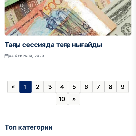
Таңғы сессияда теңге нығайды
04 ФЕВРАЛЯ, 2020
«
1
2
3
4
5
6
7
8
9
10
»
Топ категории