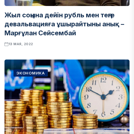
Жыл соңына дейін рубль мен теңге
девальвацияға ұшырайтыны анық –
Марғұлан Сейсембай
13 МАЯ, 2022
ЭКОНОМИКА