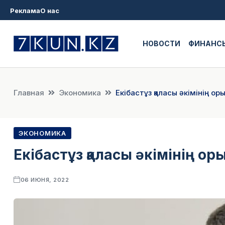
Реклама
О нас
НОВОСТИ
ФИНАНС
Главная
Экономика
Екібастұз қаласы әкімінің 
ЭКОНОМИКА
Екібастұз қаласы әкімінің о
06 ИЮНЯ, 2022