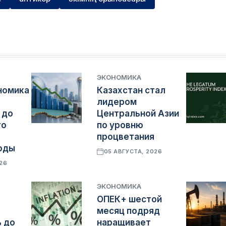
ЭКОНОМИКА
номика
Казахстан стал
лидером
 до
Центральной Азии
го
по уровню
процветания
оды
05 АВГУСТА, 2026
026
ЭКОНОМИКА
ОПЕК+ шестой
месяц подряд
 до
наращивает