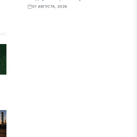
07 АВГУСТА, 2026
ФИНАНСЫ
Рост стоимости фондирования
снижает прибыль банков Казахстана
07 АВГУСТА, 2026
ЭКОНОМИКА
Денежно-кредитная политика
влияет не только на спрос, но и на
предложение труда
07 АВГУСТА, 2026
НОВОСТИ
Проект «Сарыбулак»: китайские