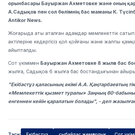
орынбасары Бауыржан Ахметовке және оның қар
А.Садықов пен сол бөлімнің бас маманы К. Түсі
Antikor News.
Жоғарыда аты аталған адамдар мемлекеттік саты
актілеріне кедергісіз қол қойғаны және жалпы қам
айыпталды.
Сот үкімімен
Бауыржан Ахметовке 8 жылға бас бо
жылға, Садықов 6 жылға бас бостандығынан айыр
"Екібастұз қаласының әкімі А.А. Қаңтарбаевтың ті
«Мемлекеттік қызмет туралы» Заңның 60-бабының
енгеннен кейін қаралатын болады", - деп жазылғ
Тэги:
Екібастұз
сыбайлас жемқорлық
Сот үкім