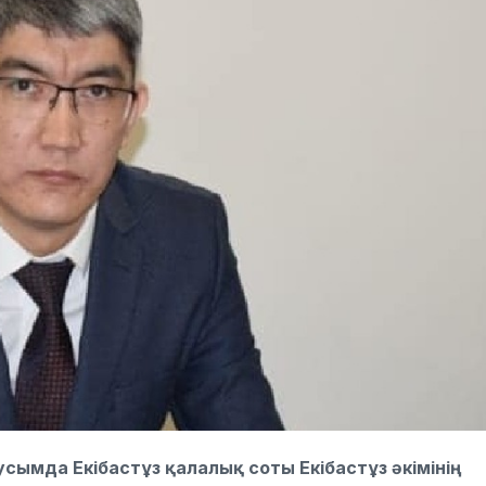
усымда Екібастұз қалалық соты Екібастұз әкімінің