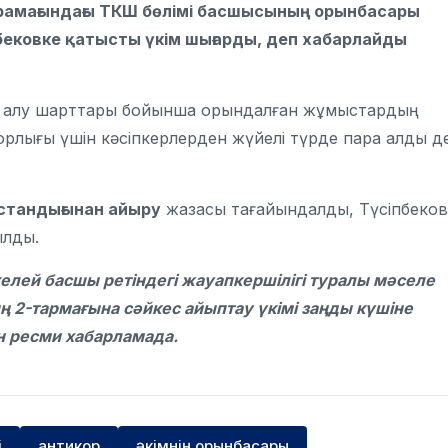
амағындағы ТКШ бөлімі басшысының орынбасары
пбековке қатысты үкім шығарды, деп хабарлайды
п алу шарттары бойынша орындалған жұмыстардың
қорлығы үшін кәсіпкерлерден жүйелі түрде пара алды д
стандығынан айыру
жазасы тағайындалды, Түсіпбеков
ылды.
келей басшы ретіндегі жауапкершілігі туралы мәселе
 2-тармағына сәйкес айыптау үкімі заңды күшіне
ан ресми хабарламада.
і
антикор
әкімнің орынбасары