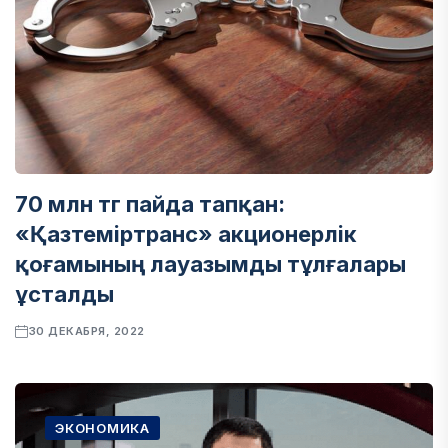
70 млн тг пайда тапқан:
«Қазтеміртранс» акционерлік
қоғамының лауазымды тұлғалары
ұсталды
30 ДЕКАБРЯ, 2022
ЭКОНОМИКА