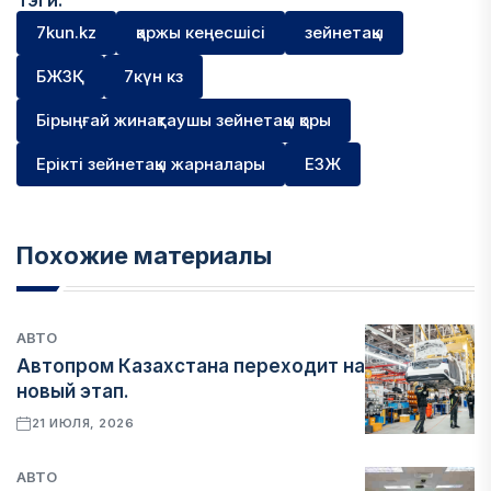
Тэги:
7kun.kz
қаржы кеңесшісі
зейнетақы
БЖЗҚ
7күн кз
Бірыңғай жинақтаушы зейнетақы қоры
Ерікті зейнетақы жарналары
ЕЗЖ
Похожие материалы
АВТО
Автопром Казахстана переходит на
новый этап.
21 ИЮЛЯ, 2026
АВТО