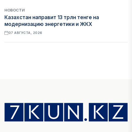
НОВОСТИ
Казахстан направит 13 трлн тенге на
модернизацию энергетики и ЖКХ
07 АВГУСТА, 2026
ФИНАНСЫ
Рост стоимости фондирования снижает
прибыль банков Казахстана
07 АВГУСТА, 2026
ЭКОНОМИКА
Денежно-кредитная политика влияет не
только на спрос, но и на предложение труда
07 АВГУСТА, 2026