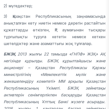
2) мүгедектер;
3) Қазақстан Республикасының заңнамасында
анықталған кету ниетін немесе дерегін растайтын
құжаттарды өткізген, ҚР аумағынан тысқары
тұрғылықты тұруға кететін немесе кеткен
шетелдіктер және азаматтығы жоқ тұлғалар.
БЖЗҚ
2013 жылғы 22 тамызда «ГНПФ» ЖЗҚ» АҚ
негізінде құрылды. БЖЗҚ құрылтайшысы және
акционері – Қазақстан Республикасы Қаржы
министрлігінің «Мемлекеттік мүлік және
жекешелендіру комитеті» ММ арқылы Қазақстан
Республикасының Үкіметі. БЖЗҚ зейнетақы
активтерін сенімгерлікпен басқаруды Қазақстан
Республикасының Ұлттық Банкі жүзеге асырады.
2016 жылғы 1 қаңтардан бастап зейнетақы