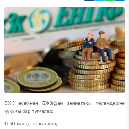
ЕЗЖ есебінен БЖЗҚ-дан зейнетақы төлемдеріне
құқығы бар тұлғалар:
1) 50 жасқа толғандар;