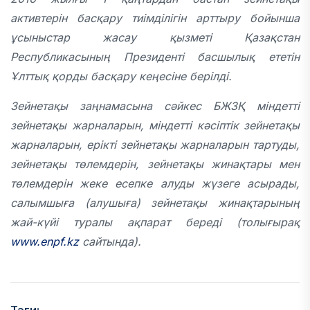
активтерін басқару тиімділігін арттыру бойынша
ұсыныстар жасау қызметі Қазақстан
Республикасының Президенті басшылық ететін
Ұлттық қорды басқару кеңесіне берілді.
Зейнетақы заңнамасына сәйкес БЖЗҚ міндетті
зейнетақы жарналарын, міндетті кәсіптік зейнетақы
жарналарын, ерікті зейнетақы жарналарын тартуды,
зейнетақы төлемдерін, зейнетақы жинақтары мен
төлемдерін жеке есепке алуды жүзеге асырады,
салымшыға (алушыға) зейнетақы жинақтарының
жай-күйі туралы ақпарат береді (толығырақ
www.enpf.kz
сайтында).