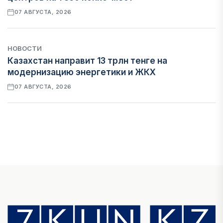
07 АВГУСТА, 2026
НОВОСТИ
Казахстан направит 13 трлн тенге на
модернизацию энергетики и ЖКХ
07 АВГУСТА, 2026
ФИНАНСЫ
Рост стоимости фондирования снижает
прибыль банков Казахстана
07 АВГУСТА, 2026
ЭКОНОМИКА
Денежно-кредитная политика влияет не
только на спрос, но и на предложение труда