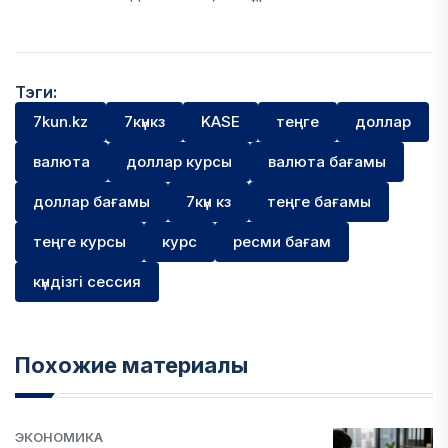
Тэги:
7kun.kz
7күнкз
KASE
теңге
доллар
валюта
доллар курсы
валюта бағамы
доллар бағамы
7күн кз
теңге бағамы
теңге курсы
курс
ресми бағам
күндізгі сессия
Похожие материалы
ЭКОНОМИКА