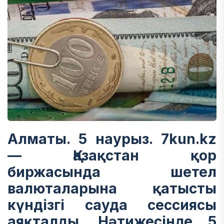
Алматы. 5 наурыз. 7kun.kz
— Қазақстан қор
биржасында шетел
валюталарына қатысты
күндізгі сауда сессиясы
аяқталды. Нәтижесінде 5