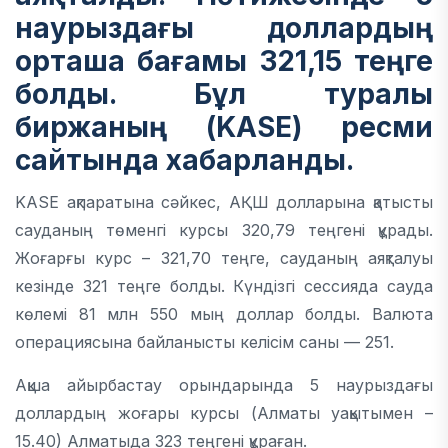
наурыздағы доллардың
орташа бағамы 321,15 теңге
болды. Бұл туралы
биржаның (KASE) ресми
сайтында хабарланды.
KASE ақпаратына сәйкес, АҚШ долларына қатысты
сауданың төменгі курсы 320,79 теңгені құрады.
Жоғарғы курс – 321,70 теңге, сауданың аяқталуы
кезінде 321 теңге болды. Күндізгі сессияда сауда
көлемі 81 млн 550 мың доллар болды. Валюта
операциясына байланысты келісім саны — 251.
Ақша айырбастау орындарында 5 наурыздағы
доллардың жоғары курсы (Алматы уақытымен –
15.40) Алматыда 323 теңгені құраған.