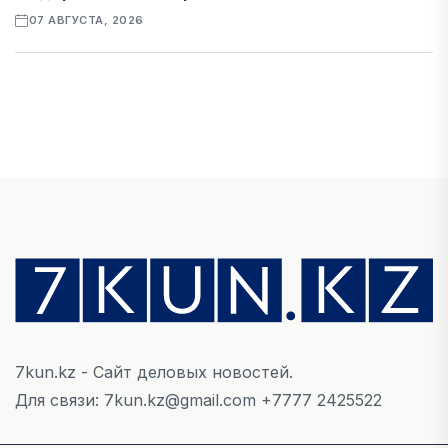
07 АВГУСТА, 2026
ФИНАНСЫ
Рост стоимости фондирования снижает
прибыль банков Казахстана
07 АВГУСТА, 2026
ЭКОНОМИКА
Денежно-кредитная политика влияет не
только на спрос, но и на предложение труда
07 АВГУСТА, 2026
7kun.kz - Сайт деловых новостей.
НОВОСТИ
Для связи: 7kun.kz@gmail.com +7777 2425522
Проект «Сарыбулак»: китайские инвесторы
обратились в Генеральную прокуратуру