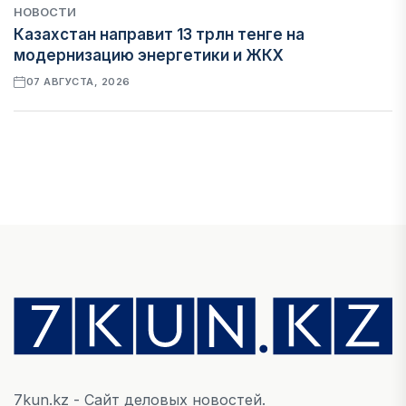
НОВОСТИ
Казахстан направит 13 трлн тенге на
модернизацию энергетики и ЖКХ
07 АВГУСТА, 2026
ФИНАНСЫ
Рост стоимости фондирования снижает
прибыль банков Казахстана
07 АВГУСТА, 2026
ЭКОНОМИКА
Денежно-кредитная политика влияет не
только на спрос, но и на предложение труда
07 АВГУСТА, 2026
7kun.kz - Сайт деловых новостей.