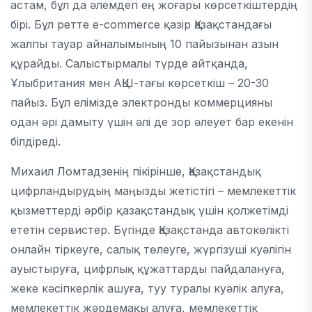
астам, бұл да әлемдегі ең жоғары көрсеткіштердің
бірі. Бұл ретте e-commerce қазір Қазақстандағы
жалпы тауар айналымының 10 пайызынан азын
құрайды. Салыстырмалы түрде айтқанда,
Ұлыбритания мен АҚШ-тағы көрсеткіш – 20-30
пайыз. Бұл елімізде электронды коммерцияны
одан әрі дамыту үшін әлі де зор әлеует бар екенін
білдіреді.
Михаил Ломтадзенің пікірінше, Қазақстандық
цифрландырудың маңызды жетістігі – мемлекеттік
қызметтерді әрбір қазақстандық үшін қолжетімді
ететін сервистер. Бүгінде Қазақстанда автокөлікті
онлайн тіркеуге, салық төлеуге, жүргізуші куәлігін
ауыстыруға, цифрлық құжаттарды пайдалануға,
жеке кәсіпкерлік ашуға, туу туралы куәлік алуға,
мемлекеттік жәрдемақы алуға, мемлекеттік