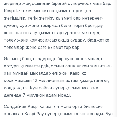
жерінде жоқ осындай бірегей супер-қосымша бар.
Kaspi.kz-те мемлекеттік қызметтерге қол
жетімділік, тегін жеткізу қызметі бар интернет-
дүкені, әуе және теміржол билеттерін брондау
және сатып алу қызметі, әртүрлі қызметтерді
төлеу және комиссиясыз ақша аудару, бюджетке
төлемдер және өзге қызметтер бар.
Әлемнің басқа елдерінде бір суперқосымшада
әртүрлі қызметтердің осыншалық үлкен жиынтығы
бар мұндай мысалдар әлі жоқ. Kaspi.kz
қосымшасын 12 миллионнан астам қазақстандық
қолданады. Күн сайын суперқосымшаға кем
дегенде 7 миллион адам кіреді.
Сондай-ақ Kaspi.kz шағын және орта бизнеске
арналған Kaspi Pay суперқосымшасын жасады. Бұл