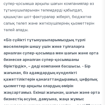
супер-қосымша арқылы шағын компаниялар өз
тұтынушыларынан төлемдерді қабылдап,
қашықтан шот-фактуралар жіберіп, бюджетке
салық төлеп және жеткізушілерінің қызметтерін
төлей алады.
«Біз сүйікті тұтынушыларымыздың түрлі
мәселелерін шешу үшін жеке тұлғаларға
арналған супер-қосымша мен шағын және орта
бизнеске арналған супер-қосымшаны
біріктірдік», – деді компания басшысы. - Бір
жағынан, біз адамдардың күнделікті
қажеттіліктерін қанағаттандырамыз, цифрлық
қызметтер арқылы олардың өмірін
жақсартамыз. Екінші жағынан, шағын және орта
бизнестің өсуіне, дамуына, жаңа жұмыс