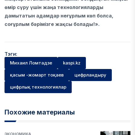
өмір сүру үшін жаңа технологияларды
дамытатын адамдар неғұрлым көп болса,
соғұрлым бәрімізге жақсы болады!».
Тэги:
Михаил Ломтадзе
kaspi.kz
қасым -жомарт тоқаев
цифрландыру
цифрлық технологиялар
Похожие материалы
ЭКОНОМИКА