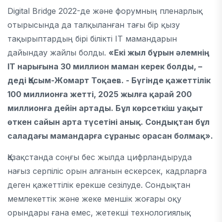
Digital Bridge 2022-де және форумның пленарлық
отырысында да талқыланған тағы бір қызу
тақырыптардың бірі білікті IT мамандарын
дайындау жайлы болды.
«Екі жыл бұрын әлемнің
IT нарығына 30 миллион маман керек болды, –
деді Қасым-Жомарт Тоқаев. - Бүгінде қажеттілік
100 миллионға жетті, 2025 жылға қарай 200
миллионға дейін артады. Бұл көрсеткіш уақыт
өткен сайын арта түсетіні анық. Сондықтан бұл
саладағы мамандарға сұраныс орасан болмақ».
Қазақстанда соңғы бес жылда цифрландыруда
нағыз серпіліс орын алғанын ескерсек, кадрларға
деген қажеттілік ерекше сезілуде. Сондықтан
мемлекеттік және жеке меншік жоғары оқу
орындары ғана емес, жетекші технологиялық