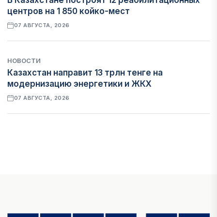
В Казахстане построят 12 реабилитационных
центров на 1 850 койко-мест
07 АВГУСТА, 2026
НОВОСТИ
Казахстан направит 13 трлн тенге на
модернизацию энергетики и ЖКХ
07 АВГУСТА, 2026
ФИНАНСЫ
Рост стоимости фондирования снижает
прибыль банков Казахстана
07 АВГУСТА, 2026
ЭКОНОМИКА