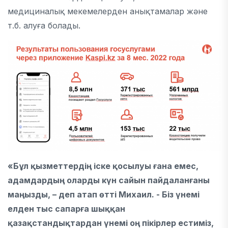
медициналық мекемелерден анықтамалар және
т.б. алуға болады.
«Бұл қызметтердің іске қосылуы ғана емес,
адамдардың оларды күн сайын пайдаланғаны
маңызды, – деп атап өтті Михаил. - Біз үнемі
елден тыс сапарға шыққан
қазақстандықтардан үнемі оң пікірлер естиміз,