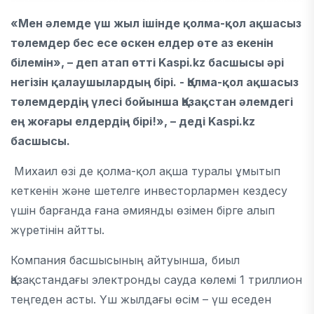
«Мен әлемде үш жыл ішінде қолма-қол ақшасыз
төлемдер бес есе өскен елдер өте аз екенін
білемін», – деп атап өтті Kaspi.kz басшысы әрі
негізін қалаушылардың бірі. - Қолма-қол ақшасыз
төлемдердің үлесі бойынша Қазақстан әлемдегі
ең жоғары елдердің бірі!», – деді Kaspi.kz
басшысы.
Михаил өзі де қолма-қол ақша туралы ұмытып
кеткенін және шетелге инвесторлармен кездесу
үшін барғанда ғана әмиянды өзімен бірге алып
жүретінін айтты.
Компания басшысының айтуынша, биыл
Қазақстандағы электронды сауда көлемі 1 триллион
теңгеден асты. Үш жылдағы өсім – үш еседен