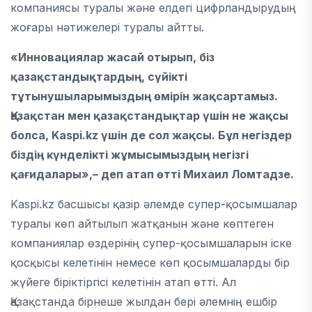
компаниясы туралы және елдегі цифрландырудың
жоғары нәтижелері туралы айтты.
«Инновациялар жасай отырып, біз
қазақстандықтардың, сүйікті
тұтынушыларымыздың өмірін жақсартамыз.
Қазақстан мен қазақстандықтар үшін не жақсы
болса, Kaspi.kz үшін де сол жақсы. Бұл негіздер
біздің күнделікті жұмысымыздың негізгі
қағидалары»,– деп атап өтті Михаил Ломтадзе.
Kaspi.kz басшысы қазір әлемде супер-қосымшалар
туралы көп айтылып жатқанын және көптеген
компаниялар өздерінің супер-қосымшаларын іске
қосқысы келетінін немесе көп қосымшаларды бір
жүйеге біріктіргісі келетінін атап өтті. Ал
Қазақстанда бірнеше жылдан бері әлемнің ешбір