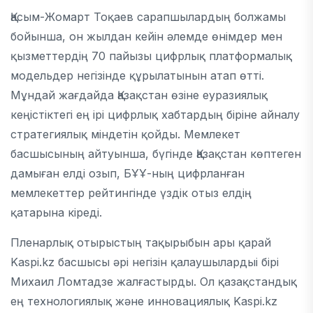
Қасым-Жомарт Тоқаев сарапшылардың болжамы
бойынша, он жылдан кейін әлемде өнімдер мен
қызметтердің 70 пайызы цифрлық платформалық
модельдер негізінде құрылатынын атап өтті.
Мұндай жағдайда Қазақстан өзіне еуразиялық
кеңістіктегі ең ірі цифрлық хабтардың біріне айналу
стратегиялық міндетін қойды. Мемлекет
басшысының айтуынша, бүгінде Қазақстан көптеген
дамыған елді озып, БҰҰ-ның цифрланған
мемлекеттер рейтингінде үздік отыз елдің
қатарына кіреді.
Пленарлық отырыстың тақырыбын ары қарай
Kaspi.kz басшысы әрі негізін қалаушылардыі бірі
Михаил Ломтадзе жалғастырды. Ол қазақстандық
ең технологиялық және инновациялық Kaspi.kz