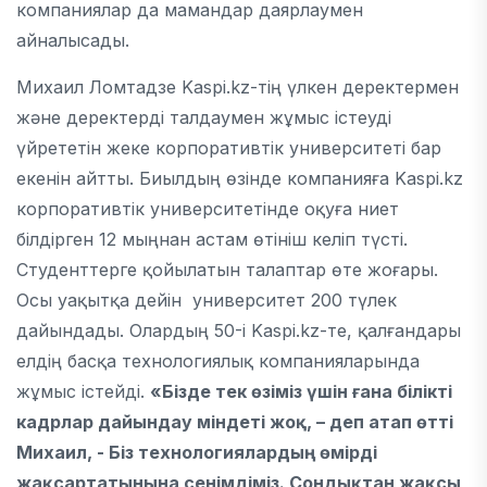
компаниялар да мамандар даярлаумен
айналысады.
Михаил Ломтадзе Kaspi.kz-тің үлкен деректермен
және деректерді талдаумен жұмыс істеуді
үйрететін жеке корпоративтік университеті бар
екенін айтты. Биылдың өзінде компанияға Kaspi.kz
корпоративтік университетінде оқуға ниет
білдірген 12 мыңнан астам өтініш келіп түсті.
Студенттерге қойылатын талаптар өте жоғары.
Осы уақытқа дейін университет 200 түлек
дайындады. Олардың 50-і Kaspi.kz-те, қалғандары
елдің басқа технологиялық компанияларында
жұмыс істейді.
«Бізде тек өзіміз үшін ғана білікті
кадрлар дайындау міндеті жоқ, – деп атап өтті
Михаил, - Біз технологиялардың өмірді
жақсартатынына сенімдіміз. Сондықтан жақсы