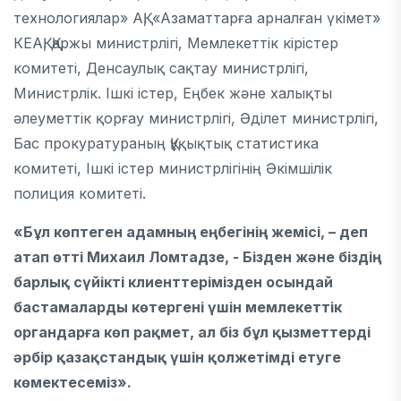
технологиялар» АҚ, «Азаматтарға арналған үкімет»
КЕАҚ, Қаржы министрлігі, Мемлекеттік кірістер
комитеті, Денсаулық сақтау министрлігі,
Министрлік. Ішкі істер, Еңбек және халықты
әлеуметтік қорғау министрлігі, Әділет министрлігі,
Бас прокуратураның Құқықтық статистика
комитеті, Ішкі істер министрлігінің Әкімшілік
полиция комитеті.
«Бұл көптеген адамның еңбегінің жемісі, – деп
атап өтті Михаил Ломтадзе, - Бізден және біздің
барлық сүйікті клиенттерімізден осындай
бастамаларды көтергені үшін мемлекеттік
органдарға көп рақмет, ал біз бұл қызметтерді
әрбір қазақстандық үшін қолжетімді етуге
көмектесеміз».