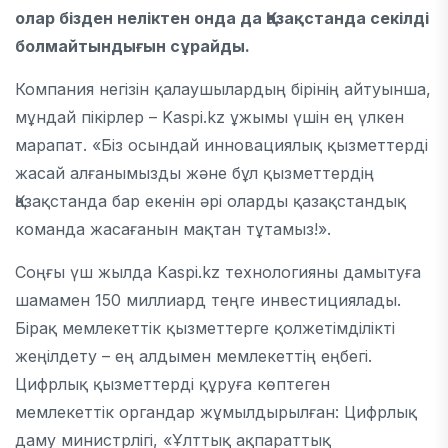
олар бізден неліктен онда да Қазақстанда секілді
болмайтындығын сұрайды.
Компания негізін қалаушылардың бірінің айтуынша,
мұндай пікірлер – Kaspi.kz ұжымы үшін ең үлкен
марапат. «Біз осындай инновациялық қызметтерді
жасай алғанымызды және бұл қызметтердің
Қазақстанда бар екенін әрі оларды қазақстандық
команда жасағанын мақтан тұтамыз!».
Соңғы үш жылда Kaspi.kz технологияны дамытуға
шамамен 150 миллиард теңге инвестициялады.
Бірақ мемлекеттік қызметтерге қолжетімділікті
жеңілдету – ең алдымен мемлекеттің еңбегі.
Цифрлық қызметтерді құруға көптеген
мемлекеттік органдар жұмылдырылған: Цифрлық
даму министрлігі, «Ұлттық ақпараттық