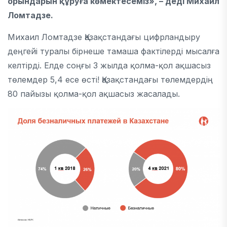
орындарын құруға көмектесеміз», – деді Михаил
Ломтадзе.
Михаил Ломтадзе Қазақстандағы цифрландыру
деңгейі туралы бірнеше тамаша фактілерді мысалға
келтірді. Елде соңғы 3 жылда қолма-қол ақшасыз
төлемдер 5,4 есе өсті! Қазақстандағы төлемдердің
80 пайызы қолма-қол ақшасыз жасалады.