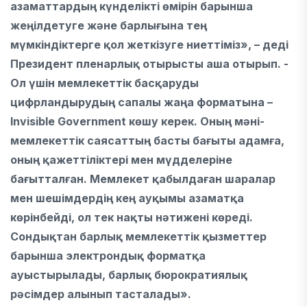
азаматтардың күнделікті өмірін барынша
жеңілдетуге және барлығына тең
мүмкіндіктерге қол жеткізуге ниеттіміз», – деді
Президент пленарлық отырысты аша отырып. -
Ол үшін мемлекеттік басқаруды
цифрландырудың сапалы жаңа форматына –
Invisible Government көшу керек. Оның мәні-
мемлекеттік саясаттың басты бағыты адамға,
оның қажеттіліктері мен мүдделеріне
бағытталған. Мемлекет қабылдаған шаралар
мен шешімдердің кең ауқымы азаматқа
көрінбейді, ол тек нақты нәтижені көреді.
Сондықтан барлық мемлекеттік қызметтер
барынша электрондық форматқа
ауыстырылады, барлық бюрократиялық
рәсімдер алынып тасталады».