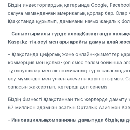
Біздің инвесторлардың қатарында Google, Faceboo
салуға маманданған америкалық қорлар бар. Олар
Қазақстанда құрылып, дамығаны нағыз жаңалық бол
– Салыстырмалы түрде алсақ, Қазақстанда халық с
Kaspi.kz-тің өсуі мен ары қарайғы дамуы қалай ж
– Қазақстанда цифрлық және онлайн-қызметтер қар
коммерция мен қолма-қол емес төлем бойынша әлемд
тұтынушылар мен экономиканың түрлі саласындағ
өсу мүмкіндігі мен үлкен әлеуетін көріп отырмыз. 
сапасын жақсартып, көтереді деп сенеміз.
Біздің бизнесті Қазақстаннан тыс жерлерде дамыту
87 миллион адамнан асатын Орталық Азия мен Ка
– Инновациялық компанияны дамытуда біздің қанд