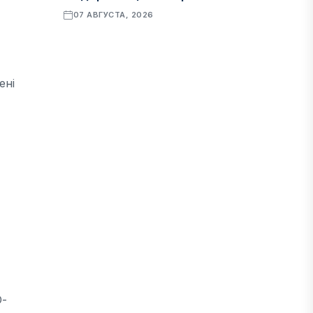
07 АВГУСТА, 2026
ФИНАНСЫ
ені
Рост стоимости фондирования
снижает прибыль банков Казахстана
07 АВГУСТА, 2026
ЭКОНОМИКА
Денежно-кредитная политика
влияет не только на спрос, но и на
предложение труда
07 АВГУСТА, 2026
НОВОСТИ
О-
Проект «Сарыбулак»: китайские