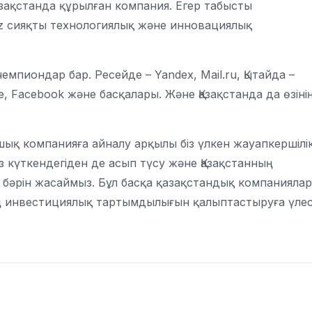
 Қазақстанда құрылған компания. Егер табысты
kz сияқты технологиялық және инновациялық
емпиондар бар. Ресейде – Yandex, Mail.ru, Қытайда –
e, Facebook және басқалары. Және Қазақстанда да өзіні
ық компанияға айналу арқылы біз үлкен жауапкершілі
із күткендегіден де асып түсу және Қазақстанның
бәрін жасаймыз. Бұл басқа қазақстандық компаниялар
ің инвестициялық тартымдылығын қалыптастыруға үле