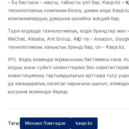
– Ең бастысы – нақты, табысты үлгі бар. Kaspi.kz –
технологиялық компания болса, демек елде Kaspi.
компаниялардың дамуына қолайлы жағдай бар.
Түрлі елдерде технологиялық, елдік брендтер мен ч
WeChat, Alibaba, Ant Group, АҚШ-та – Amazon, Googl
технологиялық халықтық бренді бар, ол – Kaspi.kz.
IPO біздің команда жұмысының бастамасы ғана. Аш
алдық және сүйікті клиенттеріміз бен серіктестерім
инвестициялық тартымдылығын арттыра түсу үшін 
да халықаралық капитал нарығына шығып, елімізд
қосуына мүмкіндік береді.
Тэги:
Михаил Ломтадзе
kaspi.kz