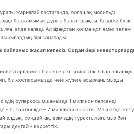
 туралы жариялай бастағанда, болашақ мобильді
шаққа болжамымыз дұрыс болып шықты. Kaspi.kz бүкіл
лға алда келеді. Ал Қазақстан қолма-қол емес төлем
асшылардың бірі саналады.
рі байланыс жасап келесіз. Содан бері инвесторлар
н инвесторлармен бірнеше рет сөйлестік. Олар алғашқы
еріп, біз жоспарымызда нені жүзеге асырғанымызды
 біздің суперқосымшамызда 1 миллион белсенді
де – 5, төртіншіде – 7 миллионнан асты. Мақсатқа жету
ай алдық, сондай-ақ, өзіміздің тұрақтылығымыз бен
ғары деңгейін көрсеттік.