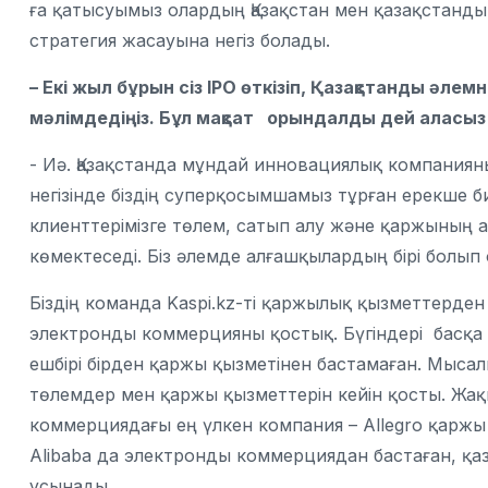
ға қатысуымыз олардың Қазақстан мен қазақстанды
стратегия жасауына негіз болады.
– Екі жыл бұрын сіз ІРО өткізіп, Қазақстанды әлем
мәлімдедіңіз. Бұл мақсат орындалды дей аласыз
- Иә. Қазақстанда мұндай инновациялық компанияны
негізінде біздің суперқосымшамыз тұрған ерекше би
клиенттерімізге төлем, сатып алу және қаржының 
көмектеседі. Біз әлемде алғашқылардың бірі болып
Біздің команда Kaspi.kz-ті қаржылық қызметтерде
электронды коммерцияны қостық. Бүгіндері басқа 
ешбірі бірден қаржы қызметінен бастамаған. Мыса
төлемдер мен қаржы қызметтерін кейін қосты. Жа
коммерциядағы ең үлкен компания – Allegro қаржы
Alibaba да электронды коммерциядан бастаған, қа
ұсынады.