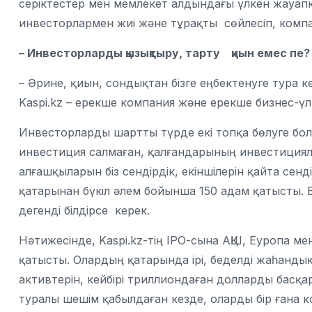
серіктестер мен мемлекет алдындағы үлкен жауапке
инвесторлармен жиі және тұрақты сөйлесіп, компа
– Инвесторларды қызықтыру, тарту қиын емес пе
– Әрине, қиын, сондықтан бізге еңбектенуге тура к
Kaspi.kz – ерекше компания және ерекше бизнес-үлг
Инвесторларды шартты түрде екі топқа бөлуге бола
инвестиция салмаған, қалғандарының инвестицияла
алғашқыларын біз сендірдік, екіншілерін қайта сенд
қатарынан бүкіл әлем бойынша 150 адам қатысты. 
дегенді білдірсе керек.
Нәтижесінде, Kaspi.kz-тің ІРО-сына АҚШ, Еуропа 
қатысты. Олардың қатарында ірі, беделді жаһанд
активтерін, кейбірі триллиондаған долларды бас
туралы шешім қабылдаған кезде, оларды бір ғана 