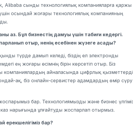
k, Alibaba сынды технологиялық компанияларға қаржы
 үшін осындай жоғары технологиялық компанияның
ды.
аны аз. Бұл бизнестің дамуы үшін табиғи кедергі.
оспарланып отыр, ненің есебінен жүзеге асады?
қынды түрде дамып келеді, біздің ел электронды
егі ең жоғары өсімнің бірін көрсетіп отыр. Біз
ы компаниялардың айналасында цифрлық қызметтерді
Сондай-ақ, біз онлайн-сервистер адамдардың өмір сүру
 жоспарымыз бар. Технологиямызды және бизнес үлгіміз
вказ нарығында ұлғайтуды жоспарлап отырмыз.
ай ерекшелігіміз бар?