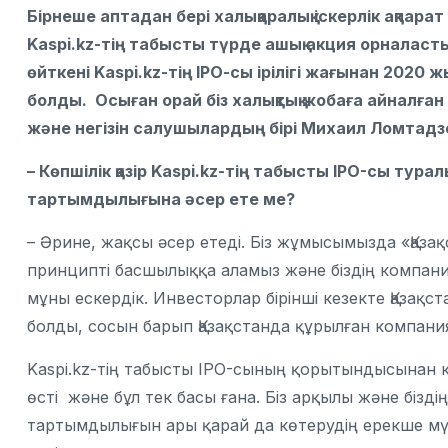
Бірнеше аптадан бері халықаралық іскерлік ақпара
Kaspi.kz-тің табысты түрде ашық акция орналасты
өйткені Kaspi.kz-тің ІРО-сы ірілігі жағынан 2020
болды. Осыған орай біз халықтық жобаға айналған 
және негізін салушылардың бірі Михаил Ломтадз
– Көпшілік қазір Kaspi.kz-тің табысты IPO-сы тур
тартымдылығына әсер ете ме?
– Әрине, жақсы әсер етеді. Біз жұмысымызда «Қазақ
принципті басшылыққа аламыз және біздің компа
мұны ескердік. Инвесторлар бірінші кезекте Қазақ
болды, сосын барып Қазақстанда құрылған компани
Kaspi.kz-тің табысты IPO-сының қорытындысынан к
өсті және бұл тек басы ғана. Біз арқылы және бізд
тартымдылығын ары қарай да көтерудің ерекше мүмк