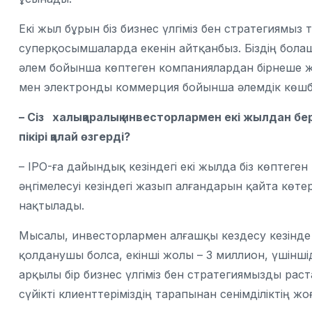
Екі жыл бұрын біз бизнес үлгіміз бен стратегиямыз
суперқосымшаларда екенін айтқанбыз. Біздің бола
әлем бойынша көптеген компаниялардан бірнеше жы
мен электронды коммерция бойынша әлемдік көшб
– Сіз халықаралық инвесторлармен екі жылдан бе
пікірі қалай өзгерді?
– IPO-ға дайындық кезіндегі екі жылда біз көптеге
әңгімелесуі кезіндегі жазып алғандарын қайта көт
нақтылады.
Мысалы, инвесторлармен алғашқы кездесу кезінде
қолданушы болса, екінші жолы – 3 миллион, үшінші
арқылы бір бизнес үлгіміз бен стратегиямызды раст
сүйікті клиенттеріміздің тарапынан сенімділіктің жо