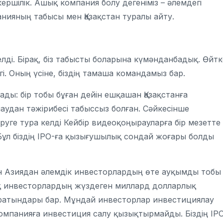
ршілік. Ашық компания болу дегеніміз – әлемдегі
нияның табысы мен Қазақстан туралы айту.
?
елді. Бірақ, біз табысты боларына күмәнданбадық. Өйтк
і. Оның үсіне, біздің тамаша командамыз бар.
ды: бір тобы бұған дейін ешқашан Қазақстанға
удан тәжірибесі табыссыз болған. Сәйкесінше
іруге тура келді Кейбір видеоқоңырауларға бір мезетте
Бұл біздің IPO-ға қызығушылық сондай жоғары болды
мен Азиядан әлемдік инвесторлардың өте ауқымды тобы
ық инвесторлардың жүздеген миллард долларлық
қаратындары бар. Мұндай инвесторлар инвестициялау
компанияға инвестиция салу қызықтырмайды. Біздің ІР