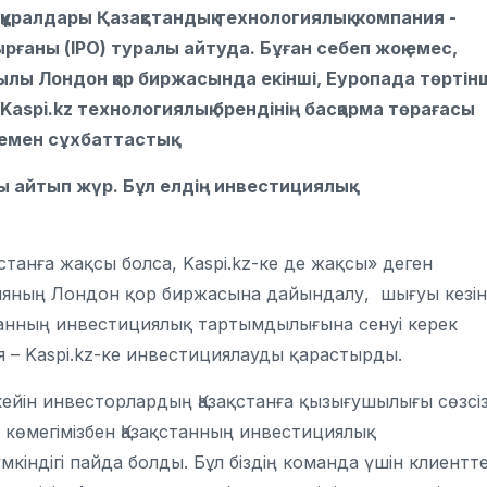
т құралдары Қазақстандық технологиялық компания -
рғаны (IPO) туралы айтуда. Бұған себеп жоқ емес,
 жылы Лондон қор биржасында екінші, Еуропада төртін
Kaspi.kz технологиялық брендінің басқарма төрағасы
емен сұхбаттастық.
алы айтып жүр. Бұл елдің инвестициялық
станға жақсы болса, Kaspi.kz-ке де жақсы» деген
нияның Лондон қор биржасына дайындалу, шығуы кезі
станның инвестициялық тартымдылығына сенуі керек
я – Kaspi.kz-ке инвестициялауды қарастырды.
ейін инвесторлардың Қазақстанға қызығушылығы сөзсі
ің көмегімізбен Қазақстанның инвестициялық
індігі пайда болды. Бұл біздің команда үшін клиентте