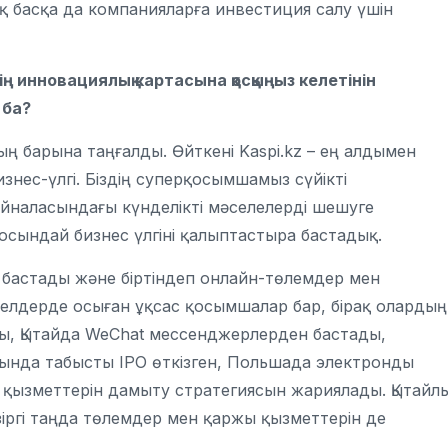
қ басқа да компанияларға инвестиция салу үшін
нің инновациялық картасына қосқыңыз келетінін
 ба?
ң барына таңғалды. Өйткені Kaspi.kz – ең алдымен
знес-үлгі. Біздің суперқосымшамыз сүйікті
айналасындағы күнделікті мәселелерді шешуге
 осындай бизнес үлгіні қалыптастыра бастадық.
н бастады және біртіндеп онлайн-төлемдер мен
елдерде осыған ұқсас қосымшалар бар, бірақ олардың
лы, Қытайда WeChat мессенджерлерден бастады,
қында табысты IPO өткізген, Польшада электронды
 қызметтерін дамыту стратегиясын жариялады. Қытайл
зіргі таңда төлемдер мен қаржы қызметтерін де