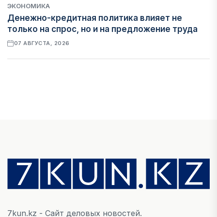
ЭКОНОМИКА
Денежно-кредитная политика влияет не
только на спрос, но и на предложение труда
07 АВГУСТА, 2026
НОВОСТИ
Проект «Сарыбулак»: китайские инвесторы
обратились в Генеральную прокуратуру
07 АВГУСТА, 2026
ФИНАНСЫ
Вводят ли банки в заблуждение, предлагая
ипотеки под низкие проценты?
06 АВГУСТА, 2026
7kun.kz - Сайт деловых новостей.