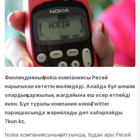
Финляндияның Nokia компаниясы Ресей
нарығынан кететін мәлімдеді. Алайда бұл шешім
олардың қаржылық жағдайына еш әсер етпейді
екен. Бұл туралы компания өзінің Twitter
парақшасында жариялады деп хабарлайды
7kun.kz.
Nokia компаниясының айтуынша, бұдан ары Ресей