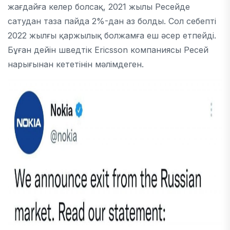
жағдайға келер болсақ, 2021 жылы Ресейде
сатудан таза пайда 2%-дан аз болды. Сол себепті
2022 жылғы қаржылық болжамға еш әсер етпейді.
Бұған дейін шведтік Ericsson компаниясы Ресей
нарығынан кететінін мәлімдеген.