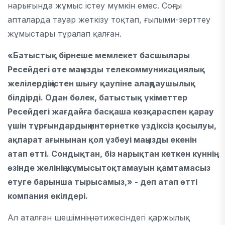
нарығында жұмыс істеу мүмкін емес. Соңғы
апталарда тауар жеткізу тоқтап, ғылыми-зерттеу
жұмыстары тұралап қалған.
«Батыстық бірнеше мемлекет басшылары
Ресейдегі өте маңызды телекоммуникациялық
желілердің істен шығу қаупіне алаңдаушылық
білдірді. Одан бөлек, батыстық үкіметтер
Ресейдегі жағдайға басқаша көзқараспен қарау
үшін тұрғындардың интернетке үздіксіз қосылуы,
ақпарат ағынынан қол үзбеуі маңызды екенін
атап өтті. Сондықтан, біз нарықтан кеткен күннің
өзінде желінің жұмысытоқтамауын қамтамасыз
етуге барынша тырысамыз,» - деп атап өтті
компания өкілдері.
Ал аталған шешімнің нәтижесіндегі қаржылық