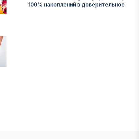
100% накоплений в доверительное
управление
06 АВГУСТА, 2026
НОВОСТИ
В Астане впервые испытали
пассажирский беспилотник
06 АВГУСТА, 2026
ФИНАНСЫ
На что Казахстан потратил больше
всего в нежилом строительстве
06 АВГУСТА, 2026
МНЕНИЕ ЭКСПЕРТОВ