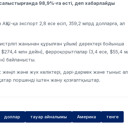
салыстырғанда 98,9%-ға өсті, деп хабарлайды
ҚШ-қа экспорт 2,8 есе өсіп, 359,2 млрд долларға, ал
нистрлігі жанынан құрылған ұйым) деректері бойынша
 $274,4 млн дейін), ферроқорытпалар (3,4 есе, $55,4 м
лн) байланысты.
р: жеңіл және жүк көліктері, дәрі-дәрмек және тыныс ал
қатар поршенді іштен жану қозғалтқыштар.
доллар
тауар айналымы
Америка
тенге