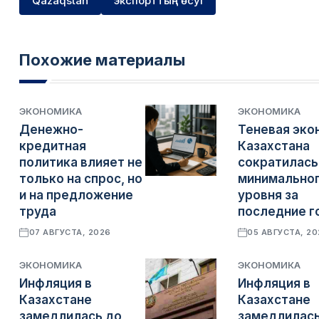
Qazaqstan
экспорттың өсуі
Похожие материалы
ЭКОНОМИКА
ЭКОНОМИКА
Денежно-
Теневая эко
кредитная
Казахстана
политика влияет не
сократилась
только на спрос, но
минимально
и на предложение
уровня за
труда
последние г
07 АВГУСТА, 2026
05 АВГУСТА, 2
ЭКОНОМИКА
ЭКОНОМИКА
Инфляция в
Инфляция в
Казахстане
Казахстане
замедлилась до
замедлилась