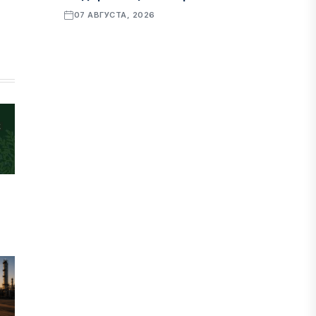
07 АВГУСТА, 2026
ФИНАНСЫ
Рост стоимости фондирования
снижает прибыль банков Казахстана
07 АВГУСТА, 2026
ЭКОНОМИКА
Денежно-кредитная политика
влияет не только на спрос, но и на
предложение труда
07 АВГУСТА, 2026
НОВОСТИ
Проект «Сарыбулак»: китайские