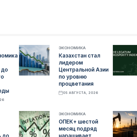
ЭКОНОМИКА
номика
Казахстан стал
лидером
 до
Центральной Азии
го
по уровню
процветания
оды
05 АВГУСТА, 2026
026
ЭКОНОМИКА
ОПЕК+ шестой
месяц подряд
 до
наращивает