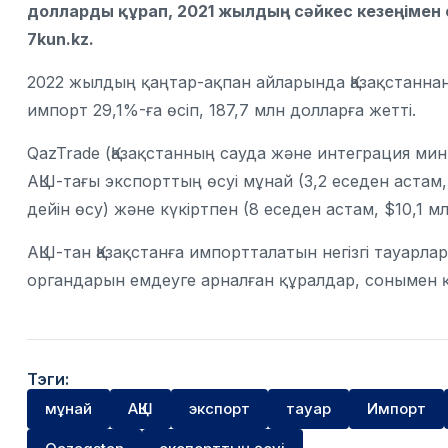
долларды құрап, 2021 жылдың сәйкес кезеңімен 
7kun.kz.
2022 жылдың қаңтар-ақпан айларында Қазақстаннан А
импорт 29,1%-ға өсіп, 187,7 млн ​​долларға жетті.
QazTrade (Қазақстанның сауда және интеграция ми
АҚШ-тағы экспорттың өсуі мұнай (3,2 еседен астам,
дейін өсу) және күкіртпен (8 еседен астам, $10,1 м
АҚШ-тан Қазақстанға импортталатын негізгі тауарла
органдарын емдеуге арналған құралдар, сонымен 
Тэги:
мұнай
АҚШ
экспорт
тауар
Импорт