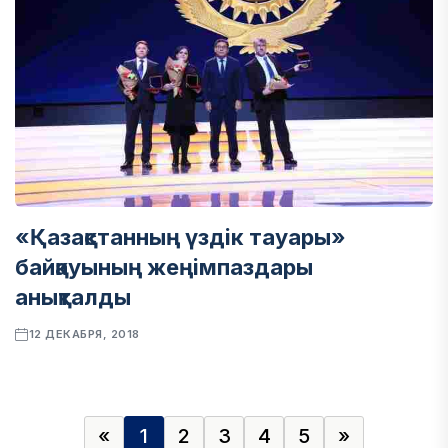
«Қазақстанның үздік тауары»
байқауының жеңімпаздары
анықталды
12 ДЕКАБРЯ, 2018
«
1
2
3
4
5
»