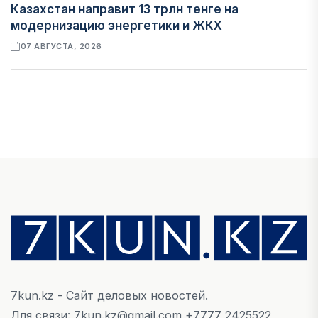
Казахстан направит 13 трлн тенге на
модернизацию энергетики и ЖКХ
07 АВГУСТА, 2026
ФИНАНСЫ
Рост стоимости фондирования снижает
прибыль банков Казахстана
07 АВГУСТА, 2026
ЭКОНОМИКА
Денежно-кредитная политика влияет не
только на спрос, но и на предложение труда
07 АВГУСТА, 2026
7kun.kz - Сайт деловых новостей.
НОВОСТИ
Для связи: 7kun.kz@gmail.com +7777 2425522