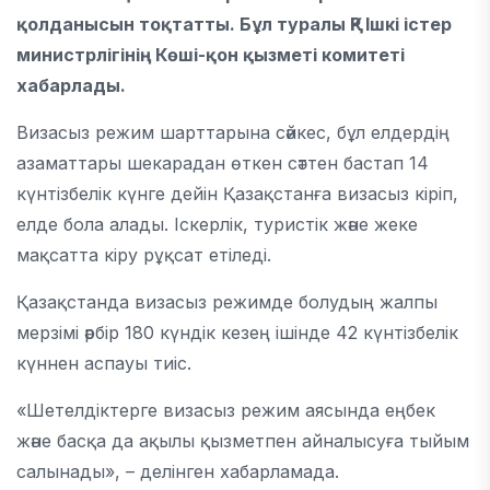
қолданысын тоқтатты. Бұл туралы ҚР Ішкі істер
министрлігінің Көші-қон қызметі комитеті
хабарлады.
Визасыз режим шарттарына сәйкес, бұл елдердің
азаматтары шекарадан өткен сәттен бастап 14
күнтізбелік күнге дейін Қазақстанға визасыз кіріп,
елде бола алады. Іскерлік, туристік және жеке
мақсатта кіру рұқсат етіледі.
Қазақстанда визасыз режимде болудың жалпы
мерзімі әрбір 180 күндік кезең ішінде 42 күнтізбелік
күннен аспауы тиіс.
«Шетелдіктерге визасыз режим аясында еңбек
және басқа да ақылы қызметпен айналысуға тыйым
салынады», – делінген хабарламада.