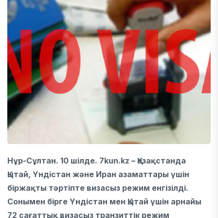
Нұр-Сұлтан
. 10 шілде. 7kun.kz –
Қазақстанда
Қытай, Үндістан және Иран азаматтары үшін
біржақты тәртіпте визасыз режим енгізілді.
Сонымен бірге Үндістан мен Қытай үшін арнайы
72 сағаттық визасыз транзиттік режим