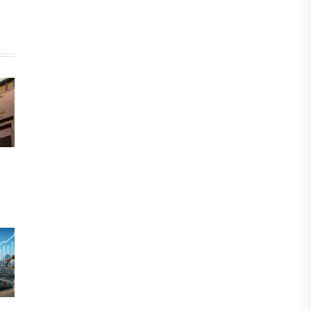
После снижения базовой ставки
банки начали менять условия по
депозитам.
05 АВГУСТА, 2026
IT, ТЕХНОЛОГИЯ
Казахстан и Корея создадут центр
по редким металлам
05 АВГУСТА, 2026
ЭКОНОМИКА
Теневая экономика Казахстана
сократилась до минимального
уровня за последние годы
05 АВГУСТА, 2026