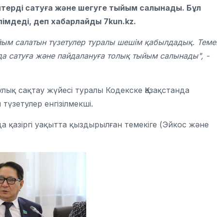
йптерді сатуға және шегуге тыйым салынады. Бұл
мдеді, деп хабарлайды 7kun.kz.
ыйым салатын түзетулер туралы шешім қабылдадық. Теме
да сатуға және пайдалануға толық тыйым салынады", -
ық сақтау жүйесі туралы Кодекске Қазақстанда
түзетулер енгізілмекші.
а қазіргі уақытта қыздырылған темекіге (Эйкос және