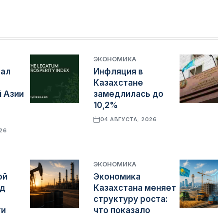
ЭКОНОМИКА
тал
Инфляция в
Казахстане
 Азии
замедлилась до
10,2%
04 АВГУСТА, 2026
026
ЭКОНОМИКА
ой
Экономика
яд
Казахстана меняет
структуру роста:
ти
что показало