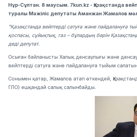
Нұр-Сұлтан. 8 маусым. 7kun.kz - Қазақстанда ве
туралы Мәжіліс депутаты Аманжан Жамалов мәлі
"Қазақстанда вейптерді сатуға және пайдалануға т
қоспасы, сұйықтық, газ – бұлардың бәрін Қазақстан
деді депутат.
Осыған байланысты Халық денсаулығы және денсаул
вейптерді сатуға және пайдалануға тыйым салатын 
Сонымен қатар, Жамалов атап өткендей, Қазақстанд
ГЛО) ешқандай салық салынбайды.