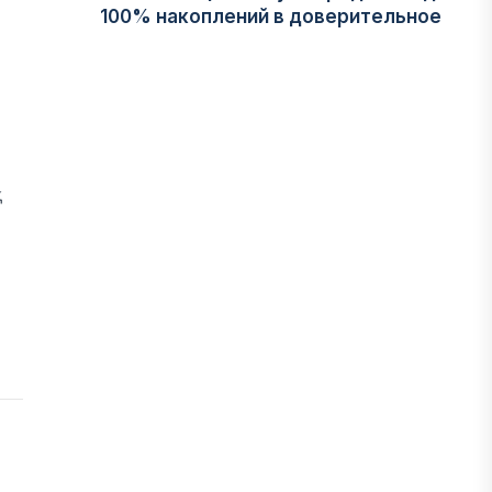
100% накоплений в доверительное
управление
06 АВГУСТА, 2026
НОВОСТИ
В Астане впервые испытали
қ
пассажирский беспилотник
06 АВГУСТА, 2026
ФИНАНСЫ
На что Казахстан потратил больше
всего в нежилом строительстве
06 АВГУСТА, 2026
МНЕНИЕ ЭКСПЕРТОВ