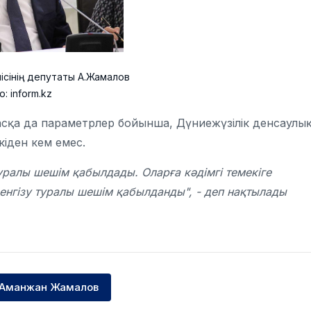
лісінің депутаты А.Жамалов
о: inform.kz
басқа да параметрлер бойынша, Дүниежүзілік денсаулы
іден кем емес.
туралы шешім қабылдады. Оларға кәдімгі темекіге
енгізу туралы шешім қабылданды", - деп нақтылады
Аманжан Жамалов