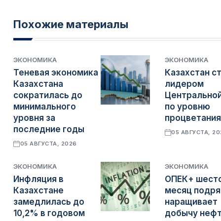
Похожие материалы
ЭКОНОМИКА
ЭКОНОМИКА
Теневая экономика
Казахстан с
Казахстана
лидером
сократилась до
Центральной
минимального
по уровню
уровня за
процветания
последние годы
05 АВГУСТА, 2
05 АВГУСТА, 2026
ЭКОНОМИКА
ЭКОНОМИКА
Инфляция в
ОПЕК+ шест
Казахстане
месяц подр
замедлилась до
наращивает
10,2% в годовом
добычу неф