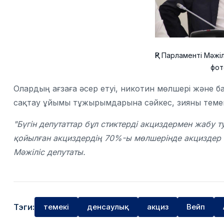
ҚР Парламенті Мәжі
фот
Олардың ағзаға әсер етуі, никотин мөлшері және 
сақтау ұйымы тұжырымдарына сәйкес, зияны темек
"Бүгін депутаттар бұл стиктерді акциздермен жабу 
қойылған акциздердің 70%-ы мөлшерінде акциздер 
Мәжіліс депутаты.
Тэги:
темекі
денсаулық
акциз
Вейп