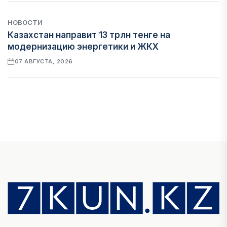
НОВОСТИ
Казахстан направит 13 трлн тенге на
модернизацию энергетики и ЖКХ
07 АВГУСТА, 2026
ФИНАНСЫ
Рост стоимости фондирования снижает
прибыль банков Казахстана
07 АВГУСТА, 2026
ЭКОНОМИКА
Денежно-кредитная политика влияет не
только на спрос, но и на предложение труда
07 АВГУСТА, 2026