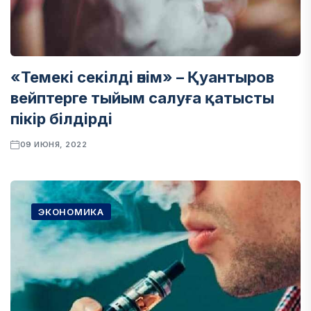
«Темекі секілді өнім» – Қуантыров
вейптерге тыйым салуға қатысты
пікір білдірді
09 ИЮНЯ, 2022
ЭКОНОМИКА