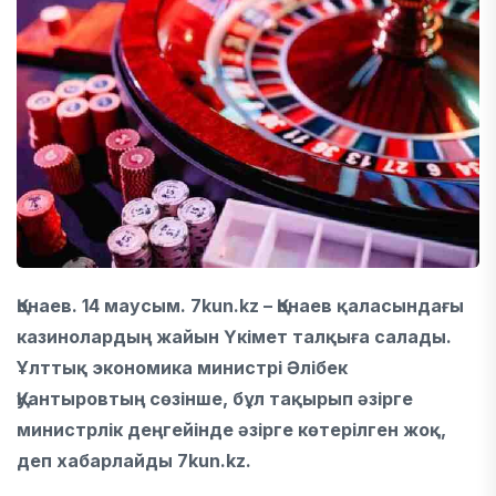
Қонаев. 14 маусым. 7kun.kz – Қонаев қаласындағы
казинолардың жайын Үкімет талқыға салады.
Ұлттық экономика министрі Әлібек
Қуантыровтың сөзінше, бұл тақырып әзірге
министрлік деңгейінде әзірге көтерілген жоқ,
деп хабарлайды 7kun.kz.