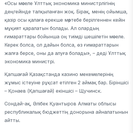
«Осы мәселе Ұлттық экономика министрлігінің
деңгейінде талқыланған жоқ. Бірақ, менің ойымша,
қазір осы қалаға ерекше мәртебе берілгеннен кейін
мұқият қаралатын болады. Ал олардың
ғимараттары бойынша оң тиімді шешілетін мәселе.
Керек болса, ол дайын болса, өз ғимараттарын
жалға берсе, оны да алуға болады», – деді Ұлттық
экономика министрі.
Қапшағай Қазақстанда казино мекемелерінің
жұмыс істеуіне рұқсат етілген 2 аймақ бар. Біріншісі
– Қонаев (Қапшағай) екіншісі – Щучинск.
Сондай-ақ, Әлібек Қуантыров Алматы облысы
республикалық бюджеттің донорына айналатынын
айтты.