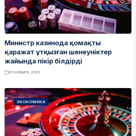
Министр казинода қомақты
қаражат ұтқызған шенеуніктер
жайында пікір білдірді
01 НОЯБРЯ, 2022
ЭКОНОМИКА