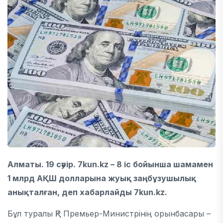
Алматы. 19 сәуір. 7kun.kz – 8 іс бойынша шамамен
1 млрд АҚШ долларына жуық заңбұзушылық
анықталған, деп хабарлайды 7kun.kz.
Бұл туралы ҚР Премьер-Министрінің орынбасары –