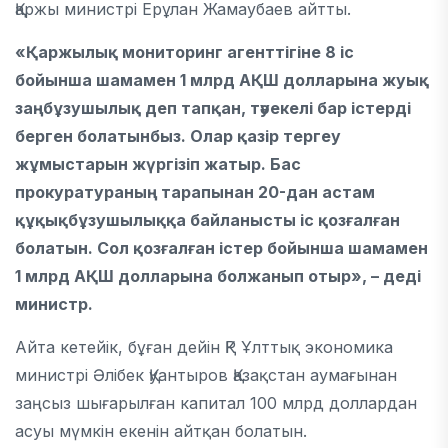
Қаржы министрі Ерұлан Жамаубаев айтты.
«Қаржылық мониторинг агенттігіне 8 іс
бойынша шамамен 1 млрд АҚШ долларына жуық
заңбұзушылық деп тапқан, тәуекелі бар істерді
берген болатынбыз. Олар қазір тергеу
жұмыстарын жүргізіп жатыр. Бас
прокуратураның тарапынан 20-дан астам
құқықбұзушылыққа байланысты іс қозғалған
болатын. Сол қозғалған істер бойынша шамамен
1 млрд АҚШ долларына болжанып отыр», – деді
министр.
Айта кетейік, бұған дейін ҚР Ұлттық экономика
министрі Әлібек Қуантыров Қазақстан аумағынан
заңсыз шығарылған капитал 100 млрд доллардан
асуы мүмкін екенін айтқан болатын.