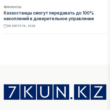
ФИНАНСЫ
Казахстанцы смогут передавать до 100%
накоплений в доверительное управление
06 АВГУСТА, 2026
НОВОСТИ
В Астане впервые испытали пассажирский
беспилотник
06 АВГУСТА, 2026
ФИНАНСЫ
На что Казахстан потратил больше всего в
нежилом строительстве
06 АВГУСТА, 2026