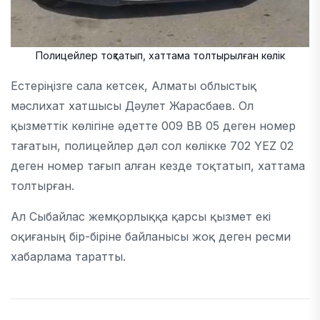
Полицейлер тоқтатып, хаттама толтырылған көлік
Естеріңізге сала кетсек, Алматы облыстық
мәслихат хатшысы Дәулет Жарасбаев. Ол
қызметтік көлігіне әдетте 009 ВВ 05 деген номер
тағатын, полицейлер дәл сол көлікке 702 YEZ 02
деген номер тағып алған кезде тоқтатып, хаттама
толтырған.
Ал Сыбайлас жемқорлыққа қарсы қызмет екі
оқиғаның бір-біріне байланысы жоқ деген ресми
хабарлама таратты.