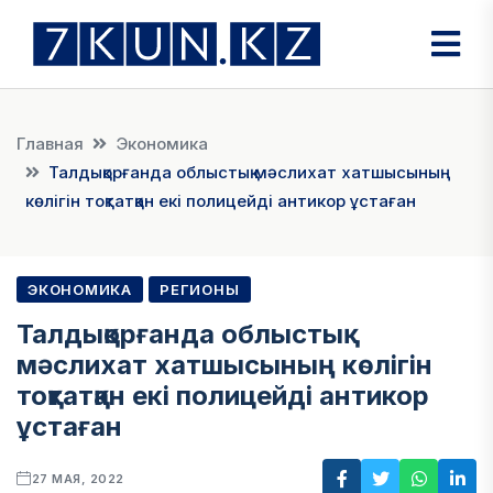
Главная
Экономика
Талдықорғанда облыстық мәслихат хатшысының
көлігін тоқтатқан екі полицейді антикор ұстаған
ЭКОНОМИКА
РЕГИОНЫ
Талдықорғанда облыстық
мәслихат хатшысының көлігін
тоқтатқан екі полицейді антикор
ұстаған
27 МАЯ, 2022