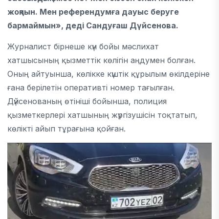
жоқпын. Мен референдумға дауыс беруге
бармаймын», деді Сандуғаш Дүйсенова.
Журналист бірнеше күн бойы мәслихат
хатшысының қызметтік көлігін аңдумен болған.
Оның айтуынша, көлікке күштік құрылым өкілдеріне
ғана берілетін оперативті номер тағылған.
Дүйсенованың өтініші бойынша, полиция
қызметкерлері хатшының жүргізушісін тоқтатып,
көлікті айып тұрағына қойған.