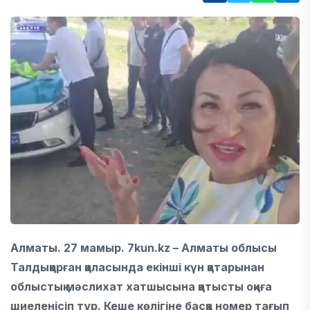
Алматы. 27 мамыр. 7kun.kz – Алматы облысы
Талдықорған қаласында екінші күн қатарынан
облыстық мәслихат хатшысына қатысты оқиға
шиеленісіп тұр. Кеше көлігіне басқа номер тағып