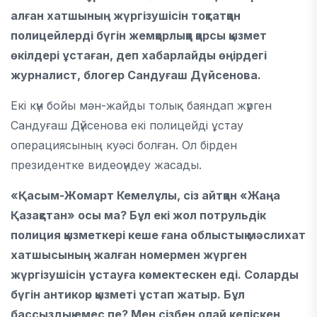
алған хатшының жүргізушісін тоқтатқан
полицейлерді бүгін жемқорлыққа қарсы қызмет
өкілдері ұстаған, деп хабарлайды өңірдегі
журналист, блогер Сандуғаш Дүйсенова.
Екі күн бойы мән-жайды толық баяндап жүрген
Сандуғаш Дүйсенова екі полицейді ұстау
операциясының куәсі болған. Ол бірден
президентке видеоүндеу жасады.
«Қасым-Жомарт Кемелұлы, сіз айтқан «Жаңа
Қазақстан» осы ма? Бұл екі жол потрульдік
полиция қызметкері кеше ғана облыстық мәслихат
хатшысының жалған номермен жүрген
жүргізушісін ұстауға көмектескен еді. Соларды
бүгін антикор қызметі ұстап жатыр. Бұл
бассыздық емес пе? Мен сізбен олай келіскен