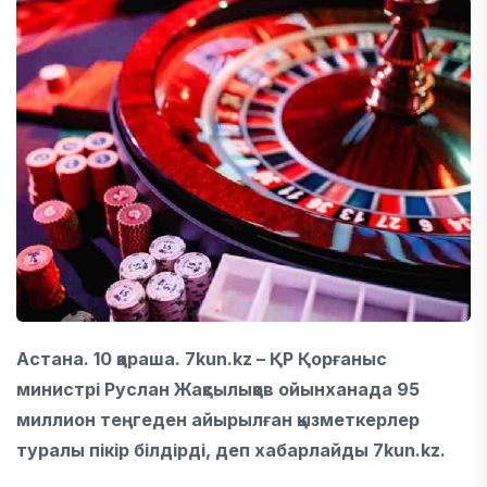
Астана. 10 қараша. 7kun.kz – ҚР Қорғаныс
министрі Руслан Жақсылықов ойынханада 95
миллион теңгеден айырылған қызметкерлер
туралы пікір білдірді, деп хабарлайды 7kun.kz.