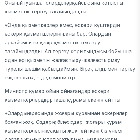
Оның айтуынша, олардың әрқайсысына қатысты
қызметтік тергеу тағайындалды.
«Онда қызметкерлер емес, әскери күштердің
әскери қызметшілерінің саны бар. Олардың
әрқайсысына қазір қызметтік тексеру
тағайындалды. Ал тергеу қорытындысы бойынша
одан әрі қызметін жалғастыру-жалғастырмау
туралы шешім қабылдаймын. Бірақ алдымен тергеу
аяқталсын», – деді министр.
Министр құмар ойын ойнағандар әскери
қызметкерлердің орташа құрамы екенін айтты.
«Олардың арасында жоғары құрамнан әскерилер
болған жоқ. Өздеріңіз білесіздер, жоғары құрам
қызметкерлерінің уақыты жоқ, өйткені біз үнемі
далада жұмыс істеп жатырмыз. Біздің әскери