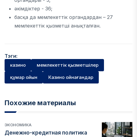
органдары - 3;
әкімдіктер - 36;
басқа да мемлекеттік органдардан – 27
мемлекеттік қызметші анықталған.
Тэги:
казино
мемлекеттік қызметшілер
құмар ойын
Казино ойнағандар
Похожие материалы
ЭКОНОМИКА
Денежно-кредитная политика