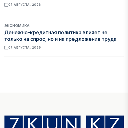
07 АВГУСТА, 2026
ЭКОНОМИКА
Денежно-кредитная политика влияет не
только на спрос, но и на предложение труда
07 АВГУСТА, 2026
НОВОСТИ
Проект «Сарыбулак»: китайские инвесторы
обратились в Генеральную прокуратуру
07 АВГУСТА, 2026
ФИНАНСЫ
Вводят ли банки в заблуждение, предлагая
ипотеки под низкие проценты?