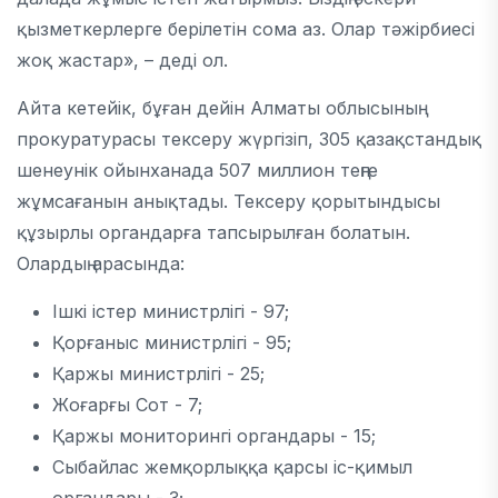
қызметкерлерге берілетін сома аз. Олар тәжірбиесі
жоқ жастар», – деді ол.
Айта кетейік, бұған дейін Алматы облысының
прокуратурасы тексеру жүргізіп, 305 қазақстандық
шенеунік ойынханада 507 миллион теңге
жұмсағанын анықтады. Тексеру қорытындысы
құзырлы органдарға тапсырылған болатын.
Олардың арасында:
Ішкі істер министрлігі - 97;
Қорғаныс министрлігі - 95;
Қаржы министрлігі - 25;
Жоғарғы Сот - 7;
Қаржы мониторингі органдары - 15;
Сыбайлас жемқорлыққа қарсы іс-қимыл