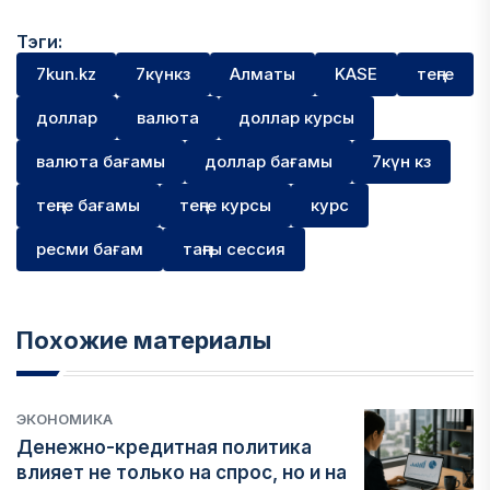
Тэги:
7kun.kz
7күнкз
Алматы
KASE
теңге
доллар
валюта
доллар курсы
валюта бағамы
доллар бағамы
7күн кз
теңге бағамы
теңге курсы
курс
ресми бағам
таңғы сессия
Похожие материалы
ЭКОНОМИКА
Денежно-кредитная политика
влияет не только на спрос, но и на