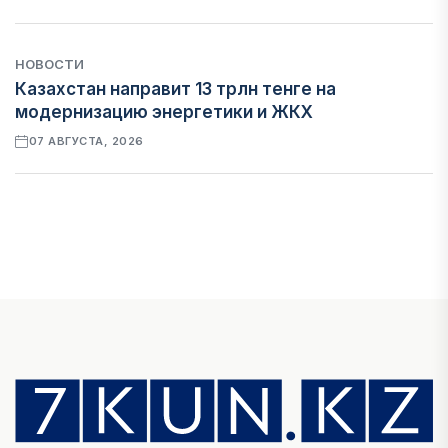
НОВОСТИ
Казахстан направит 13 трлн тенге на
модернизацию энергетики и ЖКХ
07 АВГУСТА, 2026
ФИНАНСЫ
Рост стоимости фондирования снижает
прибыль банков Казахстана
07 АВГУСТА, 2026
ЭКОНОМИКА
Денежно-кредитная политика влияет не
только на спрос, но и на предложение труда
07 АВГУСТА, 2026