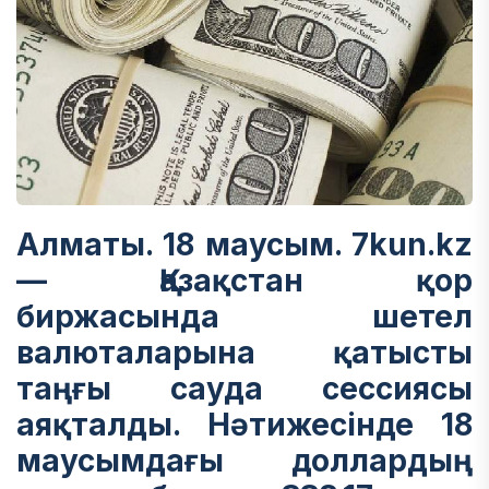
Алматы. 18 маусым. 7kun.kz
— Қазақстан қор
биржасында шетел
валюталарына қатысты
таңғы сауда сессиясы
аяқталды. Нәтижесінде 18
маусымдағы доллардың