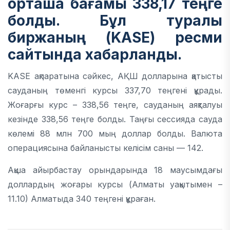
орташа бағамы
338,17
теңге
болды. Бұл туралы
биржаның (KASE) ресми
сайтында хабарланды.
KASE ақпаратына сәйкес, АҚШ долларына қатысты
сауданың төменгі курсы 337,70 теңгені құрады.
Жоғарғы курс – 338,56 теңге, сауданың аяқталуы
кезінде 338,56 теңге болды. Таңғы сессияда сауда
көлемі 88 млн 700 мың доллар болды. Валюта
операциясына байланысты келісім саны — 142.
Ақша айырбастау орындарында 18 маусымдағы
доллардың жоғары курсы (Алматы уақытымен –
11.10) Алматыда 340 теңгені құраған.