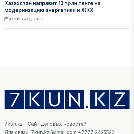
Казахстан направит 13 трлн тенге на
модернизацию энергетики и ЖКХ
07 АВГУСТА, 2026
ФИНАНСЫ
Рост стоимости фондирования снижает
прибыль банков Казахстана
07 АВГУСТА, 2026
ЭКОНОМИКА
Денежно-кредитная политика влияет не
только на спрос, но и на предложение труда
07 АВГУСТА, 2026
7kun.kz - Сайт деловых новостей.
НОВОСТИ
Для связи: 7kun.kz@gmail.com +7777 2425522