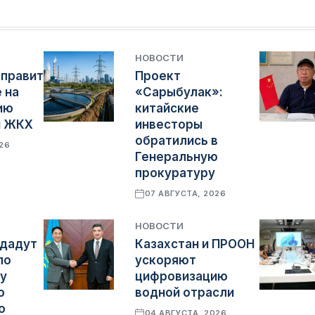
НОВОСТИ
аправит
Проект
е на
«Сарыбулак»:
ию
китайские
и ЖКХ
инвесторы
обратились в
026
Генеральную
прокуратуру
07 АВГУСТА, 2026
НОВОСТИ
здадут
Казахстан и ПРООН
по
ускоряют
у
цифровизацию
о
водной отрасли
о
04 АВГУСТА, 2026