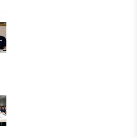
инвесторы обратились в
Генеральную прокуратуру
07 АВГУСТА, 2026
ФИНАНСЫ
Вводят ли банки в заблуждение,
предлагая ипотеки под низкие
проценты?
06 АВГУСТА, 2026
IT, ТЕХНОЛОГИЯ
Конфликт вокруг Relog дошел до
суда: стороны обменялись
взаимными обвинениями
06 АВГУСТА, 2026