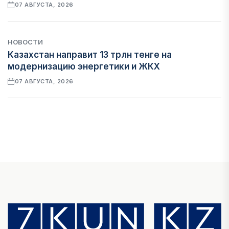
07 АВГУСТА, 2026
НОВОСТИ
Казахстан направит 13 трлн тенге на
модернизацию энергетики и ЖКХ
07 АВГУСТА, 2026
ФИНАНСЫ
Рост стоимости фондирования снижает
прибыль банков Казахстана
07 АВГУСТА, 2026
ЭКОНОМИКА
Денежно-кредитная политика влияет не
только на спрос, но и на предложение труда