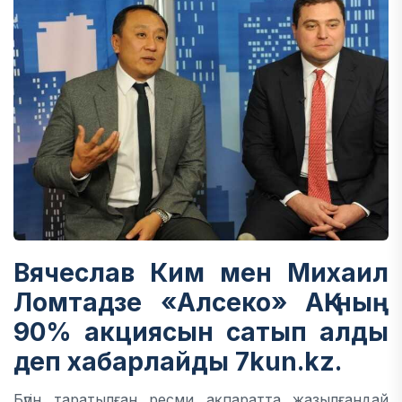
Вячеслав Ким мен
Михаил
Ломтадзе
«Алсеко» АҚ-ның
90% акциясын сатып алды
деп хабарлайды 7kun.kz.
Бүгін таратылған ресми ақпаратта жазылғандай