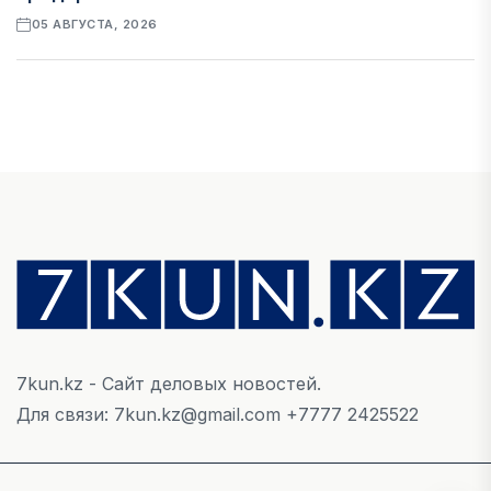
05 АВГУСТА, 2026
ЭКОНОМИКА
Казахстан стал лидером Центральной Азии по
уровню процветания
05 АВГУСТА, 2026
НОВОСТИ
В Алатау создадут экосистему по
производству экологичного авиационного
топлива
05 АВГУСТА, 2026
7kun.kz - Сайт деловых новостей.
Для связи: 7kun.kz@gmail.com +7777 2425522
МНЕНИЕ ЭКСПЕРТОВ
От отчётности к результату: как повысить