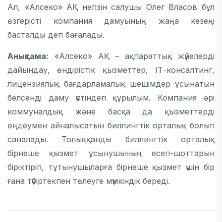
Ал, «Алсеко» АҚ негізін салушы Олег Власов бұл
өзгерісті компания дамуының жаңа кезеңі
басталды деп бағалады.
Анықтама:
«Алсеко» АҚ – ақпараттық жүйелерді
дайындау, өндірістік қызметтер, ІТ-консалтинг,
лицензиялық бағдарламалық шешімдер ұсынатын
белсенді даму үстіндегі құрылым. Компания әрі
коммуналдық және басқа да қызметтерді
өңдеумен айналысатын биллингтік орталық болып
саналады. Толыққанды биллингтік орталық
бірнеше қызмет ұсынушының есеп-шоттарын
біріктіріп, тұтынушыларға бірнеше қызмет үшін бір
ғана түбіртекпен төлеуге мүмкіндік береді.