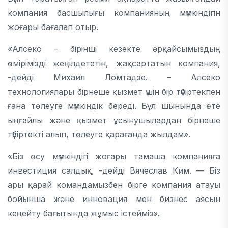
компания басшылығы компанияның мүмкіндігін
жоғары бағалап отыр.
«Алсеко – бірінші кезекте әрқайсымыздың
өмірімізді жеңілдететін, жақсартатын компания,
-дейді Михаил Ломтадзе. – Алсеко
технологиялары бірнеше қызмет үшін бір түбіртекпен
ғана төлеуге мүмкіндік береді. Бұл шынында өте
ыңғайлы және қызмет ұсынушылардан бірнеше
түбіртекті алып, төлеуге қарағанда жылдам».
«Біз өсу мүмкіндігі жоғары тамаша компанияға
инвестиция салдық, -дейді Вячеслав Ким. — Біз
ары қарай командамызбен бірге компания атауы
бойынша және инновация мен бизнес аясын
кеңейту бағытында жұмыс істейміз».