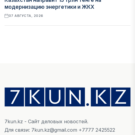
Казахстан направит 13 трлн тенге на
модернизацию энергетики и ЖКХ
07 АВГУСТА, 2026
ФИНАНСЫ
Рост стоимости фондирования снижает
прибыль банков Казахстана
07 АВГУСТА, 2026
ЭКОНОМИКА
Денежно-кредитная политика влияет не
только на спрос, но и на предложение труда
07 АВГУСТА, 2026
7kun.kz - Сайт деловых новостей.
НОВОСТИ
Для связи: 7kun.kz@gmail.com +7777 2425522