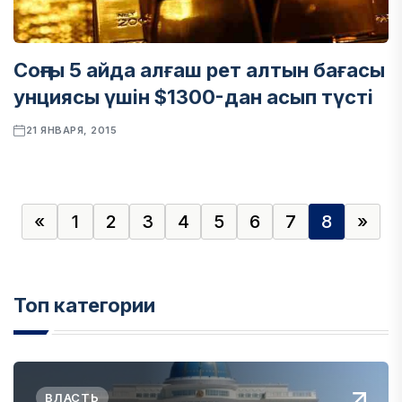
Соңғы 5 айда алғаш рет алтын бағасы
унциясы үшін $1300-дан асып түсті
21 ЯНВАРЯ, 2015
«
1
2
3
4
5
6
7
8
»
Топ категории
ВЛАСТЬ