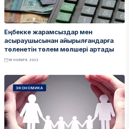
Еңбекке жарамсыздар мен
асыраушысынан айырылғандарға
төленетін төлем мөлшері артады
19 НОЯБРЯ, 2022
ЭКОНОМИКА