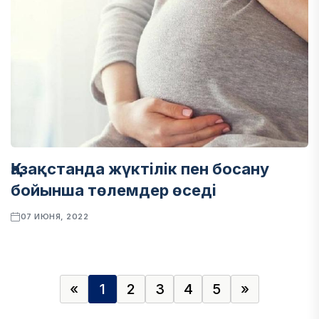
Қазақстанда жүктілік пен босану
бойынша төлемдер өседі
07 ИЮНЯ, 2022
«
1
2
3
4
5
»