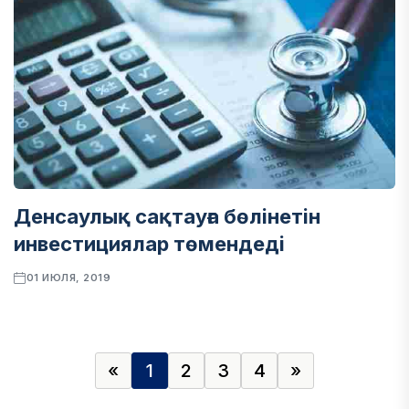
Денсаулық сақтауға бөлінетін
инвестициялар төмендеді
01 ИЮЛЯ, 2019
«
1
2
3
4
»