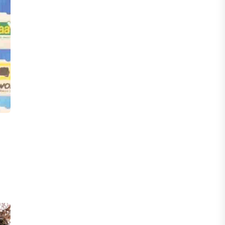
инвесторы обратились в
Генеральную прокуратуру
07 АВГУСТА, 2026
ФИНАНСЫ
Вводят ли банки в заблуждение,
предлагая ипотеки под низкие
проценты?
06 АВГУСТА, 2026
IT, ТЕХНОЛОГИЯ
Конфликт вокруг Relog дошел до
суда: стороны обменялись
взаимными обвинениями
06 АВГУСТА, 2026