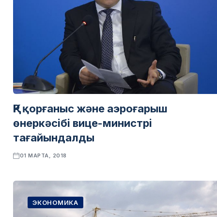
ҚР қорғаныс және аэроғарыш
өнеркәсібі вице-министрі
тағайындалды
01 МАРТА, 2018
ЭКОНОМИКА