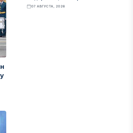
07 АВГУСТА, 2026
ФИНАНСЫ
Рост стоимости фондирования
снижает прибыль банков Казахстана
07 АВГУСТА, 2026
ін
ЭКОНОМИКА
зу
Денежно-кредитная политика
влияет не только на спрос, но и на
предложение труда
07 АВГУСТА, 2026
НОВОСТИ
Проект «Сарыбулак»: китайские