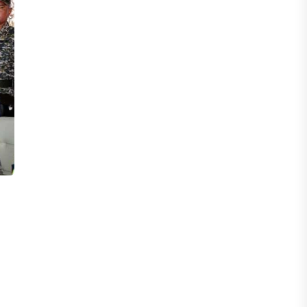
ФИНАНСЫ
Сколько нужно зарабатывать
казахстанцу, чтобы жить без
ощущения бедности
06 АВГУСТА, 2026
ФИНАНСЫ
Казахстанцы смогут передавать до
100% накоплений в доверительное
управление
06 АВГУСТА, 2026
НОВОСТИ
В Астане впервые испытали
пассажирский беспилотник