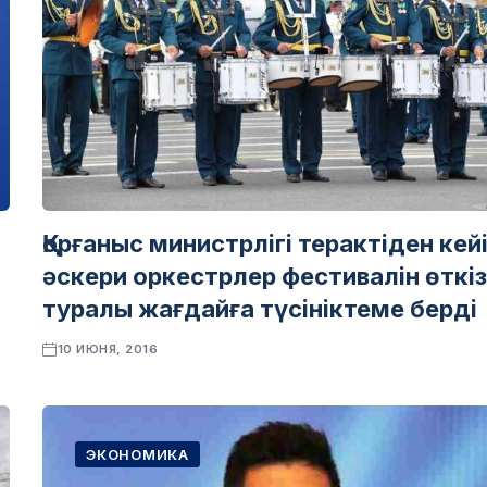
Қорғаныс министрлігі терактіден кей
әскери оркестрлер фестивалін өткі
туралы жағдайға түсініктеме берді
10 ИЮНЯ, 2016
ЭКОНОМИКА