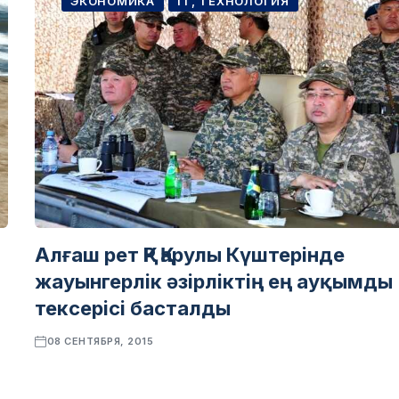
ЭКОНОМИКА
IT, ТЕХНОЛОГИЯ
Алғаш рет ҚР Қарулы Күштерінде
жауынгерлік әзірліктің ең ауқымды
тексерісі басталды
08 СЕНТЯБРЯ, 2015