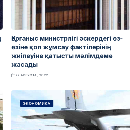
ң
Қорғаныс министрлігі әскердегі өз-
өзіне қол жұмсау фактілерінің
жиілеуіне қатысты мәлімдеме
жасады
22 АВГУСТА, 2022
ЭКОНОМИКА