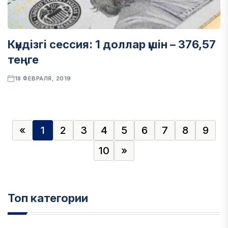
Күндізгі сессия: 1 доллар үшін – 376,57
теңге
18 ФЕВРАЛЯ, 2019
«
1
2
3
4
5
6
7
8
9
10
»
Топ категории