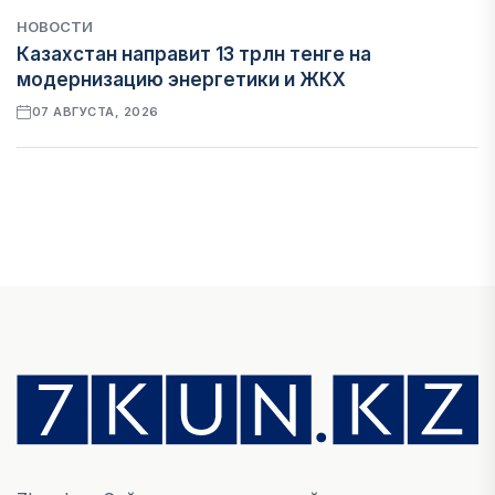
НОВОСТИ
Казахстан направит 13 трлн тенге на
модернизацию энергетики и ЖКХ
07 АВГУСТА, 2026
ФИНАНСЫ
Рост стоимости фондирования снижает
прибыль банков Казахстана
07 АВГУСТА, 2026
ЭКОНОМИКА
Денежно-кредитная политика влияет не
только на спрос, но и на предложение труда
07 АВГУСТА, 2026