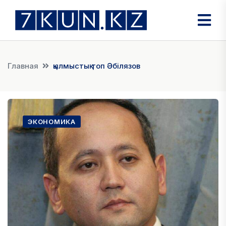
Главная
қылмыстық топ Әбілязов
ЭКОНОМИКА