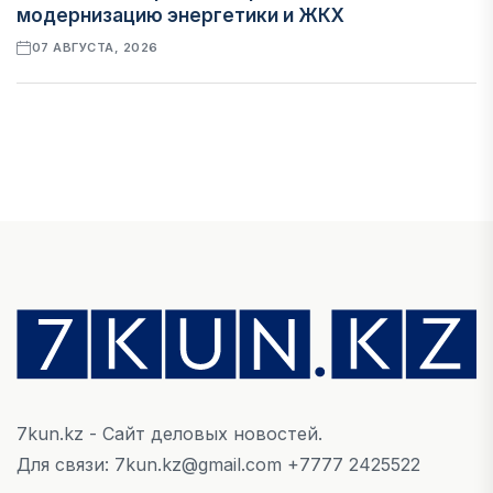
модернизацию энергетики и ЖКХ
07 АВГУСТА, 2026
ФИНАНСЫ
Рост стоимости фондирования снижает
прибыль банков Казахстана
07 АВГУСТА, 2026
ЭКОНОМИКА
Денежно-кредитная политика влияет не
только на спрос, но и на предложение труда
07 АВГУСТА, 2026
7kun.kz - Сайт деловых новостей.
НОВОСТИ
Для связи: 7kun.kz@gmail.com +7777 2425522
Проект «Сарыбулак»: китайские инвесторы