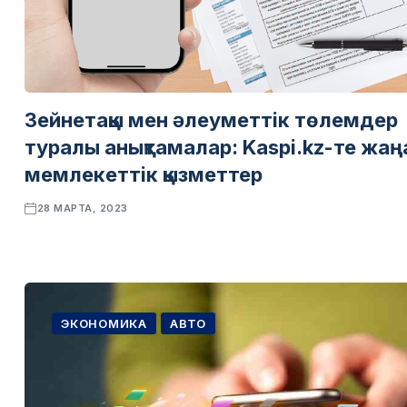
Зейнетақы мен әлеуметтік төлемдер
туралы анықтамалар: Kaspi.kz-те жаң
мемлекеттік қызметтер
28 МАРТА, 2023
ЭКОНОМИКА
АВТО