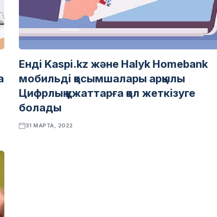
Енді Kaspi.kz және Halyk Homebank
а
мобильді қосымшалары арқылы
Цифрлық құжаттарға қол жеткізуге
болады
31 МАРТА, 2022