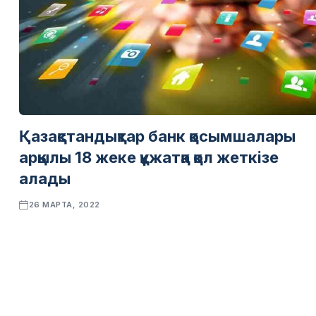
Қазақстандықтар банк қосымшалары
арқылы 18 жеке құжатқа қол жеткізе
алады
26 МАРТА, 2022