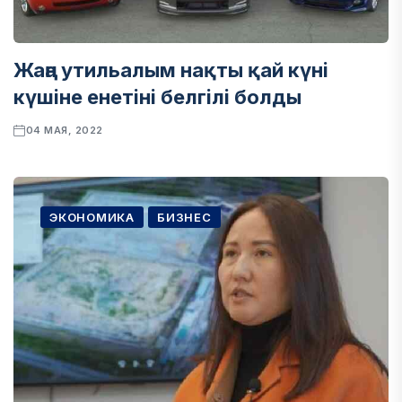
Жаңа утильалым нақты қай күні
күшіне енетіні белгілі болды
04 МАЯ, 2022
ЭКОНОМИКА
БИЗНЕС