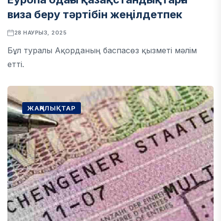
виза беру тәртібін жеңілдетпек
28 НАУРЫЗ, 2025
Бұл туралы Ақорданың баспасөз қызметі мәлім
етті.
ЖАҢАЛЫҚТАР