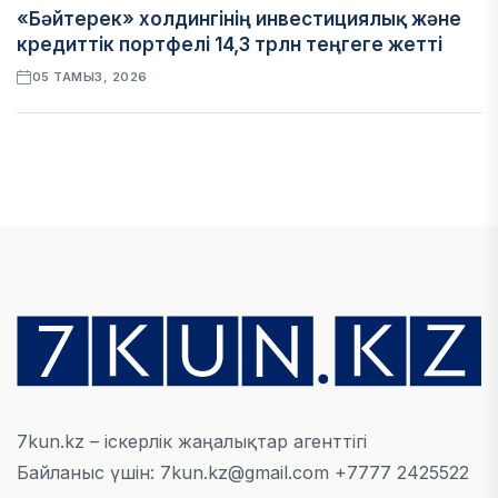
«Бәйтерек» холдингінің инвестициялық және
кредиттік портфелі 14,3 трлн теңгеге жетті
05 ТАМЫЗ, 2026
ҚАРЖЫ
БЖЗҚ-дағы зейнетақы жинақтары 28,09 трлн
теңгеге жетті
05 ТАМЫЗ, 2026
ҚАРЖЫ
Отбасы банктің қолдауымен 1,5 жыл ішінде 40
мыңға жуық отбасы қоныс тойын тойлады
05 ТАМЫЗ, 2026
7kun.kz – іскерлік жаңалықтар агенттігі
Байланыс үшін: 7kun.kz@gmail.com +7777 2425522
БИЗНЕС