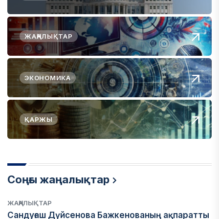
ЖАҢАЛЫҚТАР
ЭКОНОМИКА
ҚАРЖЫ
Соңғы жаңалықтар
ЖАҢАЛЫҚТАР
Сандуғаш Дүйсенова Бажкенованың ақпаратты