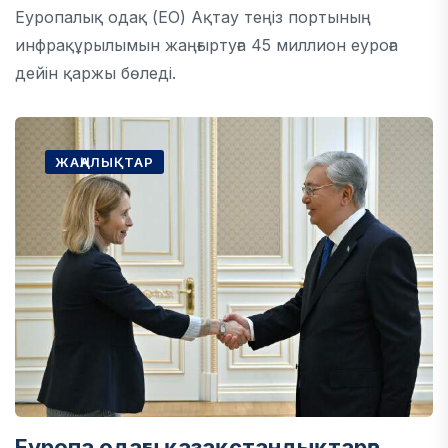
Еуропалық одақ (ЕО) Ақтау теңіз портының
инфрақұрылымын жаңғыртуға 45 миллион еуроға
дейін қаржы бөледі.
ЖАҢАЛЫҚТАР
Еуропа одағы қазақстандықтарға