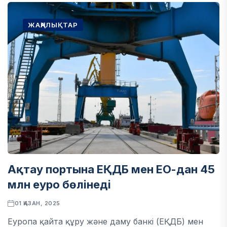
ЖАҢАЛЫҚТАР
Ақтау портына ЕҚДБ мен ЕО-дан 45
млн еуро бөлінеді
01 ҚАЗАН, 2025
Еуропа қайта құру және даму банкі (ЕҚДБ) мен