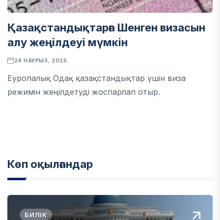
Қазақстандықтарға Шенген визасын
алу жеңілдеуі мүмкін
24 НАУРЫЗ, 2025
Еуропалық Одақ қазақстандықтар үшін виза
режимін жеңілдетуді жоспарлап отыр.
Көп оқылғандар
БИЛІК