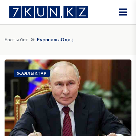
Басты бет
Еуропалық Одақ
ЖАҢАЛЫҚТАР