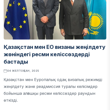
Қазақстан мен ЕО визаны жеңілдету
жөніндегі ресми келіссөздерді
бастады
04 ЖЕЛТОҚСАН, 2025
Қазақстан мен Еуропалық одақ визалық режимді
жеңілдету және реадмиссия туралы келісімдер
бойынша алғашқы ресми келіссөздер раундын
өткізді.