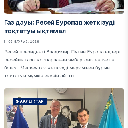
Газ дауы: Ресей Еуропаға жеткізуді
тоқтатуы ықтимал
05 НАУРЫЗ, 2026
Ресей президенті Владимир Путин Еуропа елдері
ресейлік газға жоспарланған эмбаргоны енгізетін
болса, Мәскеу газ жеткізуді мерзімінен бұрын
тоқтатуы мүмкін екенін айтты.
ЖАҢАЛЫҚТАР