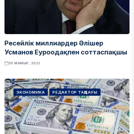
Ресейлік миллиардер Әлішер
Усманов Еуроодақпен соттаспақшы
05 МАМЫР, 2022
ЭКОНОМИКА
РЕДАКТОР ТАҢДАУЫ