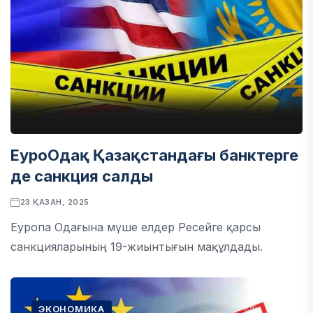
ЕуроОдақ Қазақстандағы банктерге
де санкция салды
23 ҚАЗАН, 2025
Еуропа Одағына мүше елдер Ресейге қарсы
санкцияларының 19-жиынтығын мақұлдады.
ЭКОНОМИКА