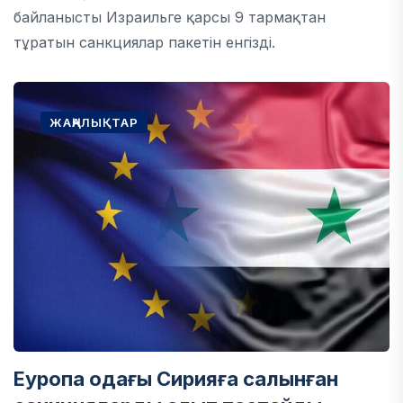
байланысты Израильге қарсы 9 тармақтан
тұратын санкциялар пакетін енгізді.
ЖАҢАЛЫҚТАР
Еуропа одағы Сирияға салынған