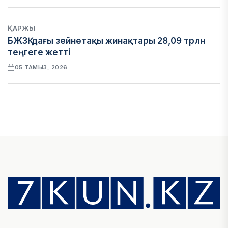
ҚАРЖЫ
БЖЗҚ-дағы зейнетақы жинақтары 28,09 трлн
теңгеге жетті
05 ТАМЫЗ, 2026
ҚАРЖЫ
Отбасы банктің қолдауымен 1,5 жыл ішінде 40
мыңға жуық отбасы қоныс тойын тойлады
05 ТАМЫЗ, 2026
БИЗНЕС
Freedom Travel іссапар ұйымдастыратын ЖИ
агентін іске қосты
05 ТАМЫЗ, 2026