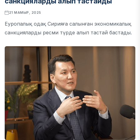
санкцияларды алып тастайды
21 МАМЫР, 2025
Еуропалық одақ Сирияға салынған экономикалық
санкцияларды ресми түрде алып тастай бастады.