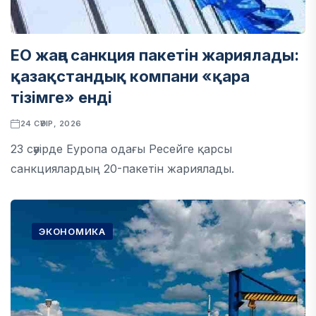
ЕО жаңа санкция пакетін жариялады:
қазақстандық компани «қара
тізімге» енді
24 СӘУІР, 2026
23 сәуірде Еуропа одағы Ресейге қарсы
санкциялардың 20-пакетін жариялады.
ЭКОНОМИКА