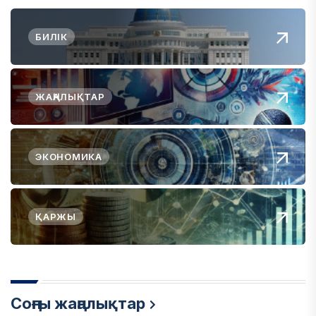
БИЛІК
ЖАҢАЛЫҚТАР
ЭКОНОМИКА
ҚАРЖЫ
Соңғы жаңалықтар