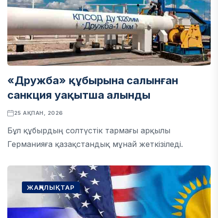
«Дружба» құбырына салынған
санкция уақытша алынды
25 АҚПАН, 2026
Бұл құбырдың солтүстік тармағы арқылы
Германияға қазақстандық мұнай жеткізіледі.
ЖАҢАЛЫҚТАР