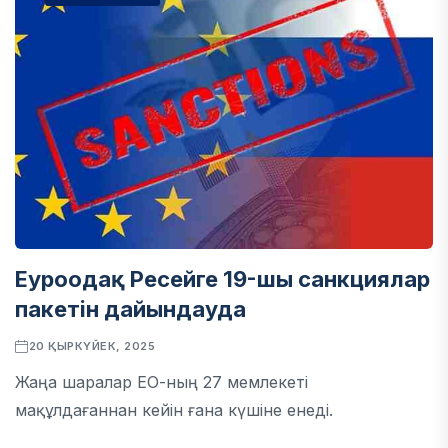
Еуроодақ Ресейге 19-шы санкциялар
пакетін дайындауда
20 ҚЫРКҮЙЕК, 2025
Жаңа шаралар ЕО-ның 27 мемлекеті
мақұлдағаннан кейін ғана күшіне енеді.