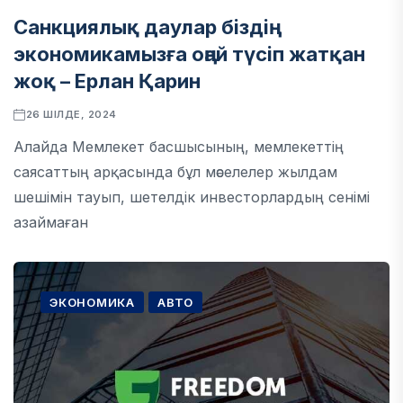
Санкциялық даулар біздің
экономикамызға оңай түсіп жатқан
жоқ – Ерлан Қарин
26 ШІЛДЕ, 2024
Алайда Мемлекет басшысының, мемлекеттің
саясаттың арқасында бұл мәселелер жылдам
шешімін тауып, шетелдік инвесторлардың сенімі
азаймаған
ЭКОНОМИКА
АВТО