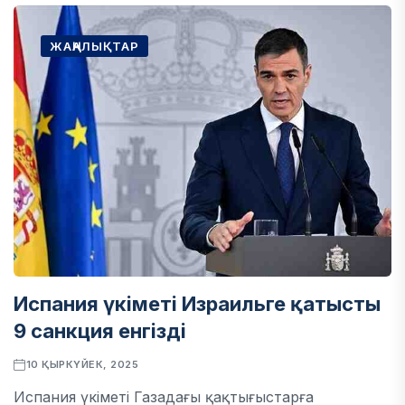
ЖАҢАЛЫҚТАР
Испания үкіметі Израильге қатысты
9 санкция енгізді
10 ҚЫРКҮЙЕК, 2025
Испания үкіметі Газадағы қақтығыстарға