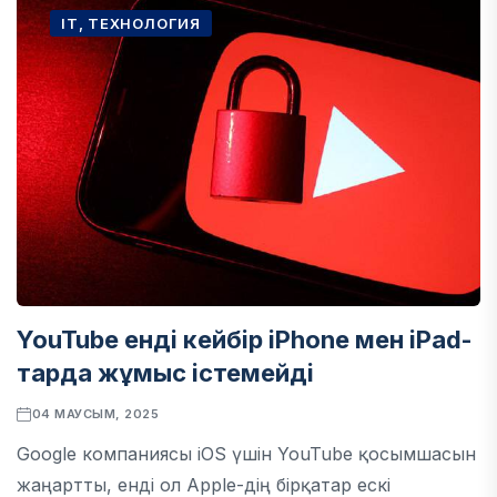
IT, ТЕХНОЛОГИЯ
YouTube енді кейбір iPhone мен iPad-
тарда жұмыс істемейді
04 МАУСЫМ, 2025
Google компаниясы iOS үшін YouTube қосымшасын
жаңартты, енді ол Apple-дің бірқатар ескі