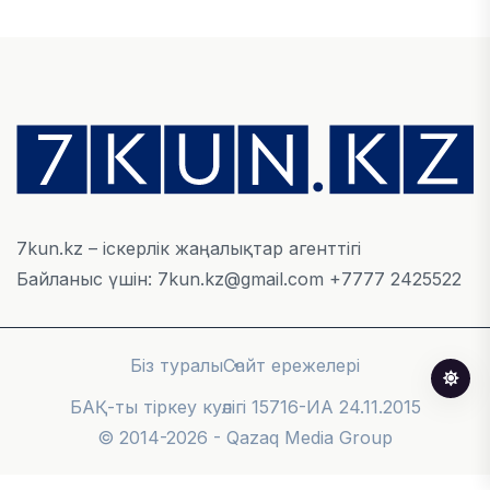
берді
05 ТАМЫЗ, 2026
БИЛІК
«Бәйтерек» холдингінің инвестициялық және
кредиттік портфелі 14,3 трлн теңгеге жетті
05 ТАМЫЗ, 2026
7kun.kz – іскерлік жаңалықтар агенттігі
Байланыс үшін: 7kun.kz@gmail.com +7777 2425522
ҚАРЖЫ
БЖЗҚ-дағы зейнетақы жинақтары 28,09 трлн
теңгеге жетті
Біз туралы
Сайт ережелері
05 ТАМЫЗ, 2026
БАҚ-ты тіркеу куәлігі 15716-ИА 24.11.2015
© 2014-2026 - Qazaq Media Group
ҚАРЖЫ
Отбасы банктің қолдауымен 1,5 жыл ішінде 40