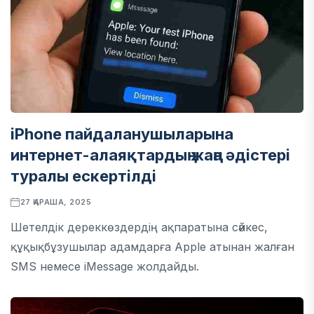
iPhone пайдаланушыларына
интернет-алаяқтардың жаңа әдістері
туралы ескертілді
27 ҚАРАША, 2025
Шетелдік дереккөздердің ақпаратына сәйкес,
құқықбұзушылар адамдарға Apple атынан жалған
SMS немесе iMessage жолдайды.