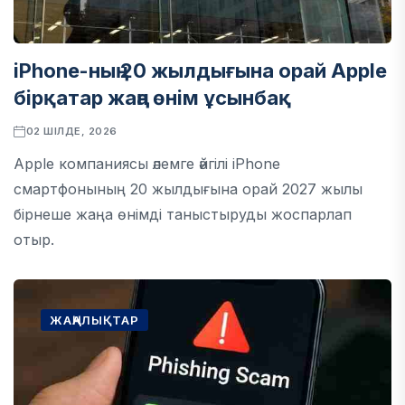
iPhone-ның 20 жылдығына орай Apple
бірқатар жаңа өнім ұсынбақ
02 ШІЛДЕ, 2026
Apple компаниясы әлемге әйгілі iPhone
смартфонының 20 жылдығына орай 2027 жылы
бірнеше жаңа өнімді таныстыруды жоспарлап
отыр.
ЖАҢАЛЫҚТАР