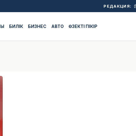
РЕДАКЦИЯ:
ЖЫ
БИЛІК
БИЗНЕС
АВТО
ӨЗЕКТІ ПІКІР