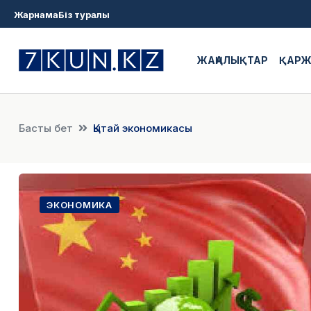
Жарнама
Біз туралы
ЖАҢАЛЫҚТАР
ҚАР
Басты бет
Қытай экономикасы
ЭКОНОМИКА