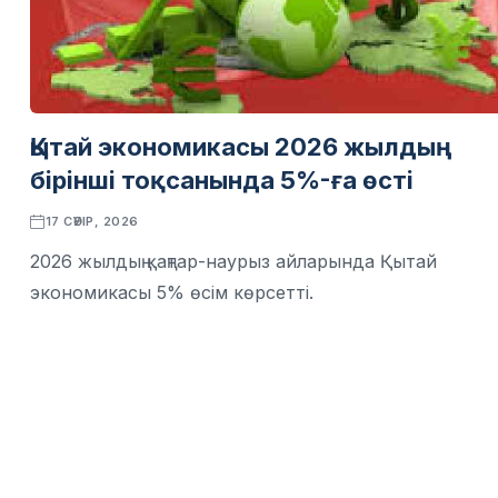
Қытай экономикасы 2026 жылдың
бірінші тоқсанында 5%-ға өсті
17 СӘУІР, 2026
2026 жылдың қаңтар-наурыз айларында Қытай
экономикасы 5% өсім көрсетті.