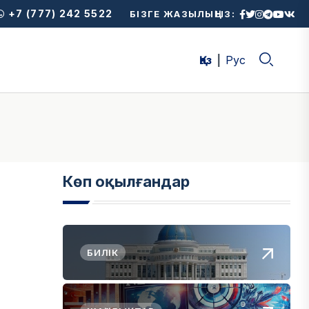
+7 (777) 242 5522
БІЗГЕ ЖАЗЫЛЫҢЫЗ:
Қаз
Рус
Көп оқылғандар
БИЛІК