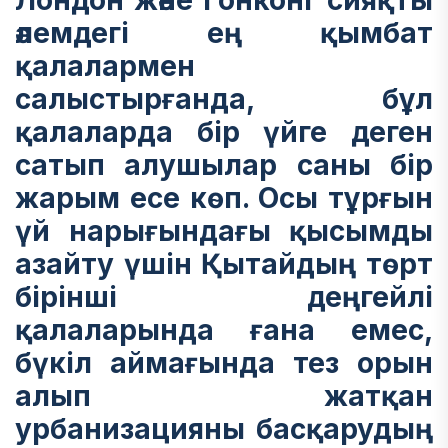
Лондон және Гонконг сияқты
әлемдегі ең қымбат
қалалармен
салыстырғанда, бұл
қалаларда бір үйге деген
сатып алушылар саны бір
жарым есе көп. Осы тұрғын
үй нарығындағы қысымды
азайту үшін Қытайдың төрт
бірінші деңгейлі
қалаларында ғана емес,
бүкіл аймағында тез орын
алып жатқан
урбанизацияны басқарудың