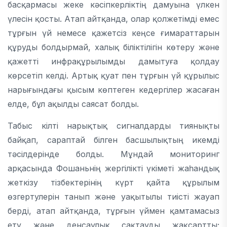
басқармасы жеке кәсіпкерліктің дамуына үлкен
үлесін қосты. Атап айтқанда, олар қолжетімді емес
тұрғын үй немесе қажетсіз кеңсе ғимараттарын
құруды болдырмай, халық біліктілігін көтеру және
қажетті инфрақұрылымды дамытуға қолдау
көрсетіп келді. Артық қуат пен тұрғын үй құрылыс
нарығындағы қысым көптеген кедергілер жасаған
елде, бұл ақылды саясат болды.
Табыс кілті нарықтық сигналдарды тиянықты
байқап, сараптай білген басшылықтың икемді
тәсілдерінде болды. Мұндай мониторинг
арқасында Фошаньнің жергілікті үкіметі жаһандық
жеткізу тізбектерінің күрт қайта құрылым
өзгертулерін танып және уақытылы тиісті жауап
берді, атап айтқанда, тұрғын үймен қамтамасыз
ету және денсаулық сақтауды жақсартты;