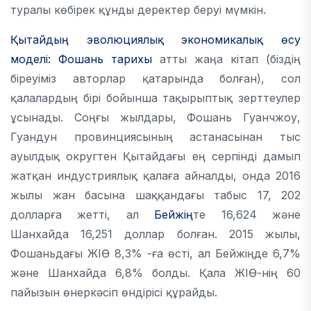
туралы көбірек құнды деректер беруі мүмкін.
Қытайдың эволюциялық экономикалық өсу
моделі: Фошань тарихы
атты жаңа кітап (біздің
біреуіміз авторлар қатарында болған), сол
қалалардың бірі бойынша тақырыптық зерттеулер
ұсынады. Соңғы жылдары, Фошань Гуанчжоу,
Гуандун провинциясының астанасынан тыс
ауылдық округтен Қытайдағы ең серпінді дамып
жатқан индустриялық қалаға айналды, онда 2016
жылы жан басына шаққандағы табыс 17, 202
долларға жетті, ал
Бейжің
те 16,624 және
Шанхайда 16,251 доллар болған. 2015 жылы,
Фошаньдағы ЖІӨ 8,3% -ға өсті, ал Бейжіңде 6,7%
және Шанхайда 6,8% болды. Қала ЖІӨ-нің 60
пайызын өнеркәсіп өндірісі құрайды.