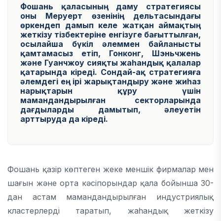
Фошань қаласының даму стратегиясы
оны Меруерт өзенінің дельтасындағы
өркендеп дамып келе жатқан аймақтың
жеткізу тізбектеріне енгізуге бағыттылған,
осылайша бүкіл әлеммен байланысты
қамтамасыз етіп, Гонконг, Шэньчжень
және Гуанчжоу сияқты жаһандық қалалар
қатарында кіреді. Сондай-ақ стратегияға
әлемдегі ең ірі жарықтандыру және жиһаз
нарықтарын құру үшін
мамандандырылған секторларында
дағдыларды дамытып, әлеуетін
арттыруда да кіреді.
Фошань қазір көптеген жеке меншік фирмалар мен
шағын және орта кәсіпорындар қала бойынша 30-
дан астам мамандандырылған индустриялық
кластерлерді таратып, жаһандық жеткізу