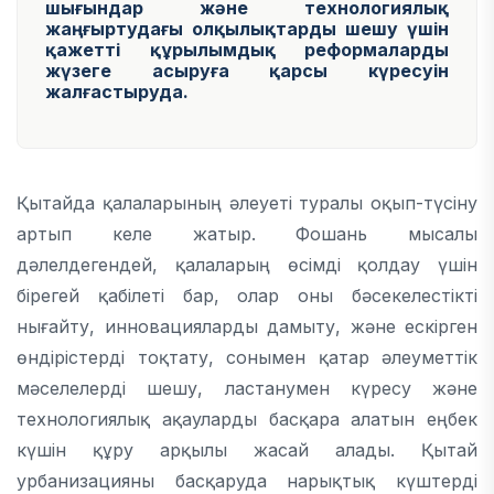
шығындар және технологиялық
жаңғыртудағы олқылықтарды шешу үшін
қажетті құрылымдық реформаларды
жүзеге асыруға қарсы күресуін
жалғастыруда.
Қытайда қалаларының әлеуеті туралы оқып-түсіну
артып келе жатыр. Фошань мысалы
дәлелдегендей, қалаларың өсімді қолдау үшін
бірегей қабілеті бар, олар оны бәсекелестікті
нығайту, инновацияларды дамыту, және ескірген
өндірістерді тоқтату, сонымен қатар әлеуметтік
мәселелерді шешу, ластанумен күресу және
технологиялық ақауларды басқара алатын еңбек
күшін құру арқылы жасай алады. Қытай
урбанизацияны басқаруда нарықтық күштерді