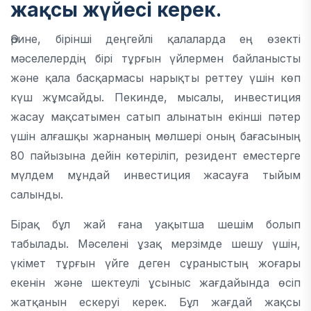
жақсы жүйесі керек.
Әрине, бірінші деңгейлі қалаларда ең өзекті
мәселелердің бірі тұрғын үйлермен байланысты
және қала басқармасы нарықты реттеу үшін көп
күш жұмсайды. Пекинде, мысалы, инвестиция
жасау мақсатымен сатып алынатын екінші пәтер
үшін алғашқы жарнаның мөлшері оның бағасының
80 пайызына дейін көтеріліп, резидент еместерге
мүлдем мұндай инвестиция жасауға тыйым
салынды.
Бірақ бұл жай ғана уақытша шешім болып
табылады. Мәселені ұзақ мерзімде шешу үшін,
үкімет тұрғын үйге деген сұраныстың жоғары
екенін және шектеулі ұсыныс жағдайында өсіп
жатқанын ескеруі керек. Бұл жағдай жақсы