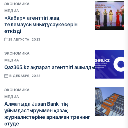
ЭКОНОМИКА
МЕДИА
«Хабар» агенттігі жаңа
телемаусымның тұсаукесерін
өткізді
25 АВГУСТА, 2023
ЭКОНОМИКА
МЕДИА
Qaz365.kz ақпарат агенттігі ашылды
13 ДЕКАБРЯ, 2022
ЭКОНОМИКА
МЕДИА
Алматыда Jusan Bank-тің
ұйымдастыруымен қазақ
журналистеріне арналған тренинг
өтуде