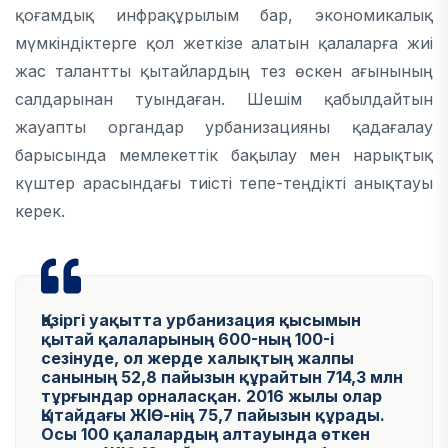
қоғамдық инфрақұрылым бар, экономикалық
мүмкіндіктерге қол жеткізе алатын қалаларға жиі
жас талантты қытайлардың тез өскен ағынының
салдарынан туындаған. Шешім қабылдайтын
жауапты органдар урбанизацияны қадағалау
барысында мемлекеттік бақылау мен нарықтық
күштер арасындағы тиісті тепе-теңдікті анықтауы
керек.
Қазіргі уақытта урбанизация қысымын
қытай қалаларының 600-ның 100-і
сезінуде, ол жерде халықтың жалпы
санының 52,8 пайызын құрайтын 714,3 млн
тұрғындар орналасқан. 2016 жылы олар
Қытайдағы ЖІӨ-нің 75,7 пайызын құрады.
Осы 100 қалалардың алтауында өткен