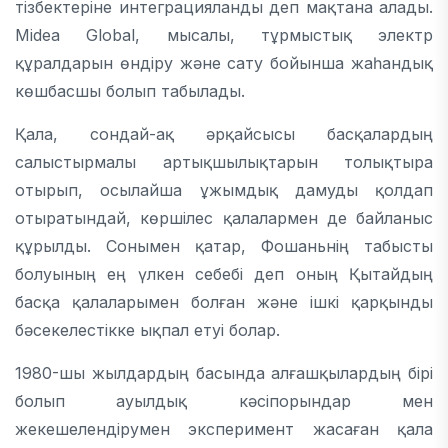
тізбектеріне интеграцияланды деп мақтана алады.
Midea Global, мысалы, тұрмыстық электр
құралдарын өндіру және сату бойынша жаһандық
көшбасшы болып табылады.
Қала, сондай-ақ әрқайсысы басқалардың
салыстырмалы артықшылықтарын толықтыра
отырып, осылайша ұжымдық дамуды қолдап
отыратындай, көршілес қалалармен де байланыс
құрылды. Сонымен қатар, Фошаньнің табысты
болуының ең үлкен себебі деп оның Қытайдың
басқа қалаларымен болған және ішкі қарқынды
бәсекелестікке ықпал етуі болар.
1980-шы жылдардың басында алғашқылардың бірі
болып ауылдық кәсіпорындар мен
жекешелендірумен эксперимент жасаған қала