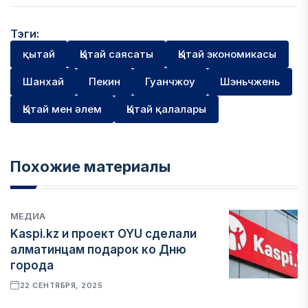
Тэги:
қытай
Қытай саясаты
Қытай экономикасы
Шанхай
Пекин
Гуанчжоу
Шэньчжень
Қытай мен әлем
Қытай қалалары
Похожие материалы
МЕДИА
Kaspi.kz и проект OYU сделали
алматинцам подарок ко Дню
города
22 СЕНТЯБРЯ, 2025