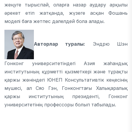
жеңуге тырыспай, оларға назар аудару арқылы
әрекет етіп жатқанда, жүзеге асқан Фошань
моделі баға жетпес дәлелдей бола алады.
Авторлар туралы:
Эндрю Шэн
Гонконг университетіндегі Азия жаһандық
институтының құрметті қызметкері және тұрақты
қаржы жөніндегі ЮНЕП Консультативтік кеңесінің
мүшесі, ал Сяо Гэн, Гонконгтағы Халықаралық
қаржы институтының президенті, Гонконг
университетінің профессоры болып табылады.