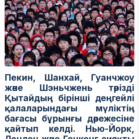
Пекин, Шанхай, Гуанчжоу
және Шэньчжень тәрізді
Қытайдың бірінші деңгейлі
қалаларындағы мүліктің
бағасы бұрынғы дәрежесіне
қайтып келді. Нью-Йорк,