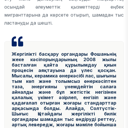
осындай әлеуметтік қызметтерді еңбек
мигранттарына да көрсете отырып, шамадан тыс
ластануды да шешті.
Жергілікті басқару органдары Фошаньнің
жеке кәсіпорындарының 2008 жылы
басталған қайта құрылымдау қиын
процесін аяқтауына да үлес қосқан.
Мысалы, керамика өнеркәсібі лас, шығыны
тым көп және толымсыз өнеркәсіптен
таза, энергияны үнемдейтін салаға
айналды және бұл жетістік негізінен
қалалық үкімет әзірлеп, енгізіп және
қадағалап отырған жоғары стандарттар
арқасында болды. Алайда, Солтүстік-
Шығыс Қытайдағы жергілікті билік
органдары шамадан тыс өндіруді реттеу,
артық левередж, жоғары мәміле бойынша