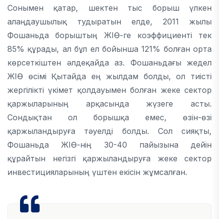
Сонымен қатар, шектен тыс борыш үлкен
алаңдаушылық тудыратын елде, 2011 жылы
Фошаньда борыштың ЖІӨ-ге коэффициенті тек
85% құрады, ал бұл ел бойынша 121% болған орта
көрсеткіштен әлдеқайда аз. Фошаньдағы жедел
ЖІӨ өсімі Қытайда ең жылдам болды, ол тиісті
жергілікті үкімет қолдауымен болған жеке сектор
қаржыларының арқасында жүзеге асты.
Сондықтан ол борышқа емес, өзін-өзі
қаржыландыруға тәуелді болды. Сол сияқты,
Фошаньда ЖІӨ-нің 30-40 пайызына дейін
құрайтын негізгі қаржыландыруға жеке сектор
инвестицияларының үштен екісін жұмсалған.