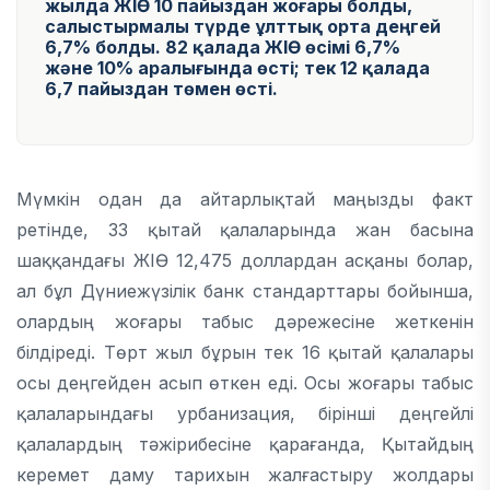
жылда ЖІӨ 10 пайыздан жоғары болды,
салыстырмалы түрде ұлттық орта деңгей
6,7% болды. 82 қалада ЖІӨ өсімі 6,7%
және 10% аралығында өсті; тек 12 қалада
6,7 пайыздан төмен өсті.
Мүмкін одан да айтарлықтай маңызды факт
ретінде, 33 қытай қалаларында жан басына
шаққандағы ЖІӨ 12,475 доллардан асқаны болар,
ал бұл Дүниежүзілік банк стандарттары бойынша,
олардың жоғары табыс дәрежесіне жеткенін
білдіреді. Төрт жыл бұрын тек 16 қытай қалалары
осы деңгейден асып өткен еді. Осы жоғары табыс
қалаларындағы урбанизация, бірінші деңгейлі
қалалардың тәжірибесіне қарағанда, Қытайдың
керемет даму тарихын жалғастыру жолдары