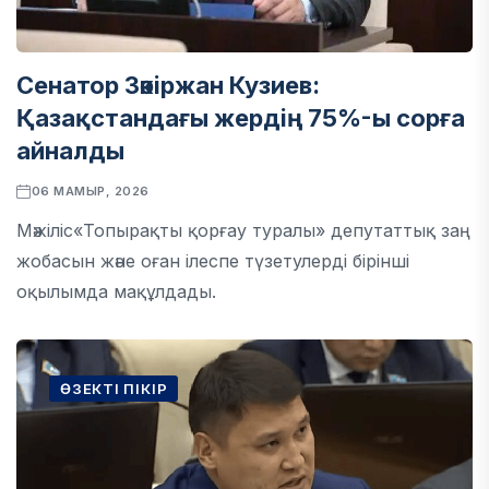
Сенатор Зәкіржан Кузиев:
Қазақстандағы жердің 75%-ы сорға
айналды
06 МАМЫР, 2026
Мәжіліс«Топырақты қорғау туралы» депутаттық заң
жобасын және оған ілеспе түзетулерді бірінші
оқылымда мақұлдады.
ӨЗЕКТІ ПІКІР