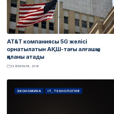
АТ&Т компаниясы 5G желісі
орнатылатын АҚШ-тағы алғашқы
қаланы атады
23 ФЕВРАЛЯ, 2018
ЭКОНОМИКА
IT, ТЕХНОЛОГИЯ