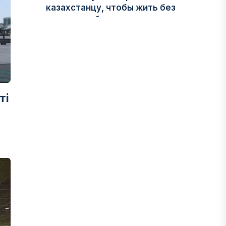
казахстанцу, чтобы жить без
ощущения бедности
06 АВГУСТА, 2026
ФИНАНСЫ
Казахстанцы смогут передавать до
100% накоплений в доверительное
ті
управление
06 АВГУСТА, 2026
НОВОСТИ
В Астане впервые испытали
пассажирский беспилотник
06 АВГУСТА, 2026