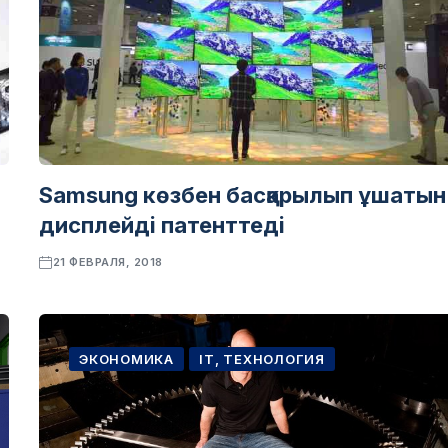
Samsung көзбен басқарылып ұшатын
дисплейді патенттеді
21 ФЕВРАЛЯ, 2018
ЭКОНОМИКА
IT, ТЕХНОЛОГИЯ