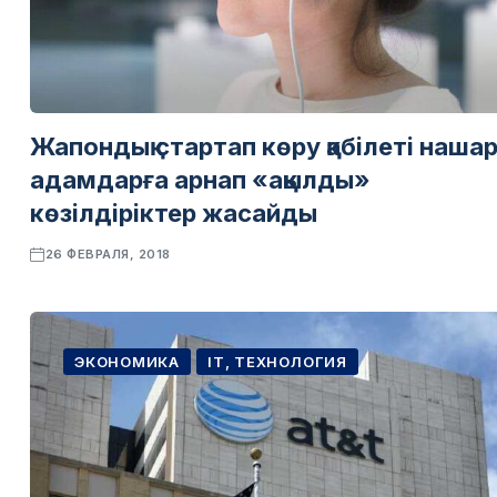
Жапондық стартап көру қабілеті наша
адамдарға арнап «ақылды»
көзілдіріктер жасайды
26 ФЕВРАЛЯ, 2018
ЭКОНОМИКА
IT, ТЕХНОЛОГИЯ