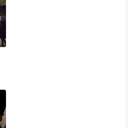
ФИНАНСЫ
На что Казахстан потратил больше
всего в нежилом строительстве
06 АВГУСТА, 2026
МНЕНИЕ ЭКСПЕРТОВ
После снижения базовой ставки
банки начали менять условия по
депозитам.
05 АВГУСТА, 2026
IT, ТЕХНОЛОГИЯ
Казахстан и Корея создадут центр
по редким металлам
05 АВГУСТА, 2026