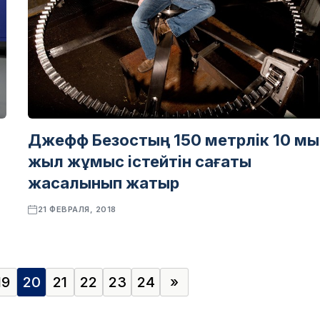
Джефф Безостың 150 метрлік 10 м
жыл жұмыс істейтін сағаты
жасалынып жатыр
21 ФЕВРАЛЯ, 2018
19
20
21
22
23
24
»