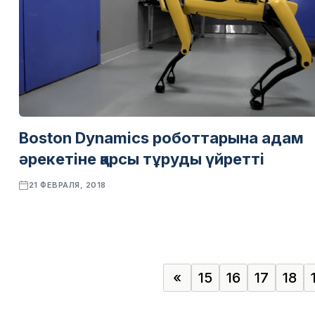
Boston Dynamics роботтарына адам
әрекетіне қарсы тұруды үйретті
21 ФЕВРАЛЯ, 2018
«
15
16
17
18