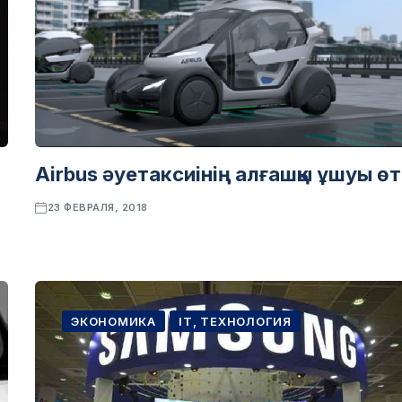
Airbus әуетаксиінің алғашқы ұшуы өт
23 ФЕВРАЛЯ, 2018
ЭКОНОМИКА
IT, ТЕХНОЛОГИЯ