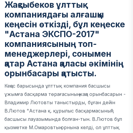
Жақсыбеков ұлттық
компаниядағы алғашқы
кеңесін өткізді, бұл кеңеске
"Астана ЭКСПО-2017"
компаниясының топ-
менеджерлері, сонымен
қатар Астана қаласы әкімінің
орынбасары қатысты.
Кеңес барысында ұлттық компания басшысы
ұжымға басқарма төрағасының жаңа орынбасарын -
Владимир Лютовты таныстырды, бұған дейін
В.Лютов "Астана қ. құрылыс басқармасының"
басшысы лауазымында болған-тын. В.Лютов бұл
қызметке М.Омаровтың орнына келді, ол ұлттық