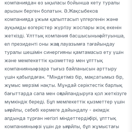
компаниядан өз ықыласы бойынша кету туралы
арызын берген болатын. Ә.Жақсыбеков
компанияда ұжым қалыптасып үлгергенін және
ауқымды өзгерістер жүргізу жоспары жоқ екенін
жеткізді. Ұлттық компания басшысының айтуынша,
ел президенті оны жаңа лауазымға тағайындау
туралы шешімін синергияны қамтамасыз ету үшін
және мемлекеттік қызметтер мен ұлттық
компанияның өзара тығыз байланысын арттыру
үшін қабылдаған. "Міндетіміз бір, мақсатымыз бір,
жұмыс мерзімі нақты. Мұндай серіктестік барлық
бағыттарда сапа мен оңтайландыруға қол жеткізуге
мүмкіндік береді. Бұл мемлекеттік қызметтер үшін
ыңғайлы, себебі көрмеге дайындалу - әкімдік
алдында тұрған негізгі міндеттердің бірі, ұлттық
компанияның өзі үшін де ыңғайлы, бұл жұмыстағы