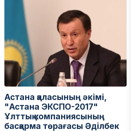
Астана қаласының әкімі,
"Астана ЭКСПО-2017"
Ұлттық компаниясының
басқарма төрағасы Әділбек