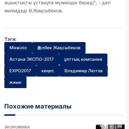
ашықтықты ұстануға мүмкіндік береді", - деп
мәлімдеді Ә.Жақсыбеков.
Тэги:
Мәжіліс
Әділбек Жақсыбеков
Астана ЭКСПО-2017
ұлттық компания
EXPO2017
кеңес
Владимир Лютов
жиын
Похожие материалы
ЭКОНОМИКА